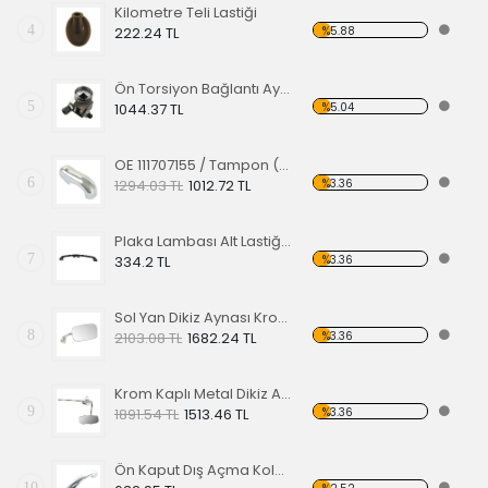
Kilometre Teli Lastiği
4
%5.88
222.24 TL
Ön Torsiyon Bağlantı Ayarlayıcı (ADJUSTER ) 60-65
5
%5.04
1044.37 TL
OE 111707155 / Tampon (Babası) Koruma Krom 1200-1300 52-67
6
%3.36
1294.03 TL
1012.72 TL
Plaka Lambası Alt Lastiği 67-79 EA
7
%3.36
334.2 TL
Sol Yan Dikiz Aynası Krom 68-79
8
%3.36
2103.08 TL
1682.24 TL
Krom Kaplı Metal Dikiz Aynası 57
9
%3.36
1891.54 TL
1513.46 TL
Ön Kaput Dış Açma Kolu Nikelajlı 52-67
10