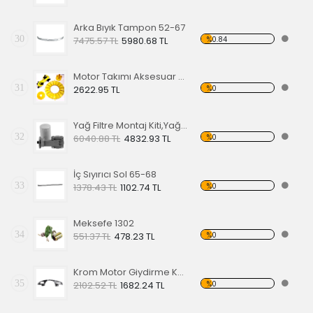
Arka Bıyık Tampon 52-67
30
%0.84
7475.57 TL
5980.68 TL
Motor Takımı Aksesuar Kiti Sarı
31
%0
2622.95 TL
Yağ Filtre Montaj Kiti,Yağ Filtresi Dahil
32
%0
6040.88 TL
4832.93 TL
İç Sıyırıcı Sol 65-68
33
%0
1378.43 TL
1102.74 TL
Meksefe 1302
34
%0
551.37 TL
478.23 TL
Krom Motor Giydirme Kapağı
35
%0
2102.52 TL
1682.24 TL