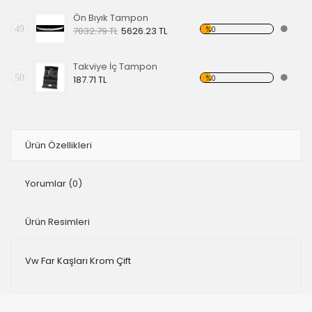
Ön Bıyık Tampon
49
%0
7032.79 TL
5626.23 TL
Takviye İç Tampon
50
%0
187.71 TL
Ürün Özellikleri
Yorumlar
(0)
Ürün Resimleri
Vw Far Kaşları Krom Çift