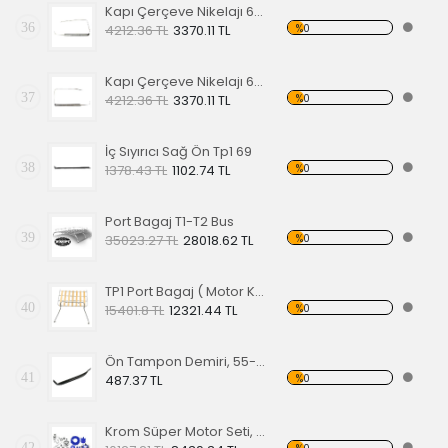
Kapı Çerçeve Nikelajı 65 Sol Ön
36
%0
4212.36 TL
3370.11 TL
Kapı Çerçeve Nikelajı 65 Sağ Ön
37
%0
4212.36 TL
3370.11 TL
İç Sıyırıcı Sağ Ön Tp1 69
38
%0
1378.43 TL
1102.74 TL
Port Bagaj T1-T2 Bus
39
%0
35023.27 TL
28018.62 TL
TP1 Port Bagaj ( Motor Kaput Üstü )
40
%0
15401.8 TL
12321.44 TL
Ön Tampon Demiri, 55-67 EA
41
%0
487.37 TL
Krom Süper Motor Seti, Mavi
42