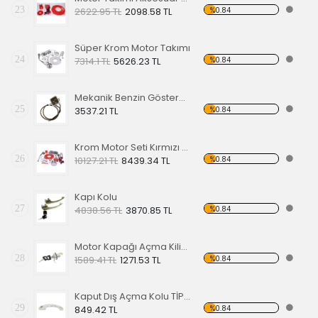
23
%0.84
2622.95 TL
2098.58 TL
Süper Krom Motor Takımı
24
%0.84
7314.1 TL
5626.23 TL
Mekanik Benzin Göstergesi 1962-1967 Model OE 113919029
25
%0.84
3537.21 TL
Krom Motor Seti Kırmızı Süper Delüks
26
%0.84
10127.21 TL
8439.34 TL
Kapı Kolu
27
%0.84
4838.56 TL
3870.85 TL
Motor Kapağı Açma Kilidi 67-71
28
%0.84
1589.41 TL
1271.53 TL
Kaput Dış Açma Kolu TİP 1 68-79
29
%0.84
849.42 TL