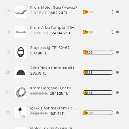
Krom Motor Sacı (Havuz)
17
%1.68
2102.52 TL
1682.24 TL
Krom Arka Tampon 55-67 Model,Borulu Tip
18
%1.68
30768.15 TL
24614.75 TL
Stop Lastiği TP1 62-67
19
%1.68
507.98 TL
Arka Plaka Lambası Alt Lastiği 1200
20
%1.68
285.18 TL
Krom Çerçeveli Far 1200 60-67
21
%1.68
3551.28 TL
2841.25 TL
İç Dikiz Aynası Krom Tp1 58-64
22
%1.68
2039.51 TL
1631.61 TL
Motor Takımı Aksesuar Kiti Kırmızı