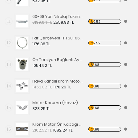
%2.52
632.95 TL
60-68 Yan Nikelaj Takımı Kalın Tip
11
%2.52
3199.64 TL
2559.93 TL
Far Çerçevesi TP1 50-66 TP2 50-67
12
%2.52
1176.38 TL
Ön Torsiyon Bağlantı Ayarlayıcı (ADJUSTER ) 66 Ve Üstü Modeller İçin
13
%1.68
1054.92 TL
Hava Kanallı Krom Motor Arka Kapağı
14
%1.68
1462.82 TL
1170.26 TL
Motor Koruma (Havuz) Sacı Alt Krom
15
%1.68
828.25 TL
Krom Motor Ön Kapağı (Havuz) Nikelajlı
16
%1.68
2102.52 TL
1682.24 TL