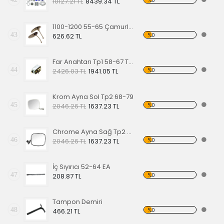
%0
10127.21 TL
8439.34 TL
1100-1200 55-65 Çamurluk Sinyali Alt Lastiği Takımı
43
%0
626.62 TL
Far Anahtarı Tp1 58-67 Tp2 68-70 Tp3 64-67
44
%0
2426.03 TL
1941.05 TL
Krom Ayna Sol Tp2 68-79
45
%0
2046.26 TL
1637.23 TL
Chrome Ayna Sağ Tp2 68-79
46
%0
2046.26 TL
1637.23 TL
İç Sıyırıcı 52-64 EA
47
%0
208.87 TL
Tampon Demiri
48
%0
466.21 TL