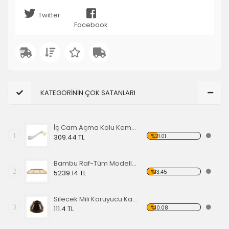
Twitter
Facebook
KATEGORİNİN ÇOK SATANLARI
İç Cam Açma Kolu Kemik Renk-56-67 EA
1
%21.01
309.44 TL
Bambu Raf-Tüm Modeller İçin
2
%13.45
5239.14 TL
Silecek Mili Koruyucu Kapak
3
%10.08
111.4 TL