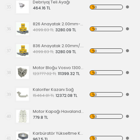
Debriyaj Teli Ayağı
35
%0
464.16 TL
826 Anayatak 2.00mm-50mm-2.00mm 1200-1600cc
36
%0
4099.83 TL
3280.09 TL
836 Anayatak 2.00mm/.75mm/2.00mm, 1200-1600cc
37
%0
4099.83 TL
3280.09 TL
Motor Bloğu Vosvo 1300 - 1600 Motor / T2 Minibüs 1600 Motor Orjinal OEM NO: 043101003-3
38
%0
123777.02 TL
111399.32 TL
Kalorifer Kazanı Sağ
39
%0
15464.81 TL
12372.08 TL
Motor Kapağı Havalandırma Kiti - Aksesuar
40
%0
779.8 TL
Karbüratör Yükseltme Kiti (Atlernatör Dinamo Uygulaması için)
41
%0
967.5 TL