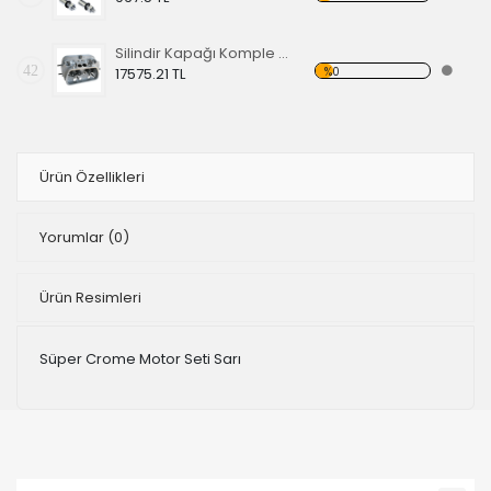
Silindir Kapağı Komple Takım, (çift bağlantı 85.5 / 87 std, 35.5 x 32, 3/4 )
42
%0
17575.21 TL
Ürün Özellikleri
Yorumlar
(0)
Ürün Resimleri
Süper Crome Motor Seti Sarı