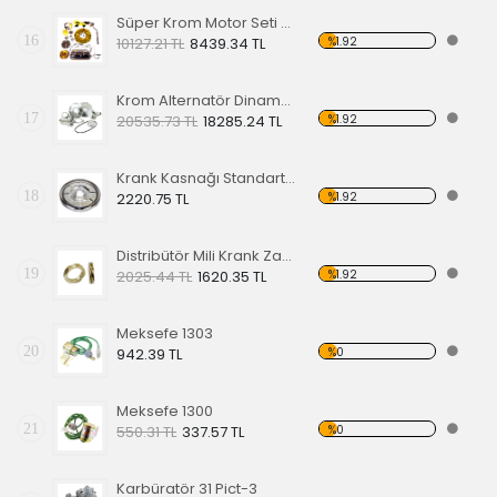
Süper Krom Motor Seti Sarı
16
%1.92
10127.21 TL
8439.34 TL
Krom Alternatör Dinamo ve Dönüşüm Seti 1200-1300-1302-1303 T2 Minibüs 1967-1979
17
%1.92
20535.73 TL
18285.24 TL
Krank Kasnağı Standart Nikelaj
18
%1.92
2220.75 TL
Distribütör Mili Krank Zamanlama Dişlisi (Pirinç)
19
%1.92
2025.44 TL
1620.35 TL
Meksefe 1303
20
%0
942.39 TL
Meksefe 1300
21
%0
550.31 TL
337.57 TL
Karbüratör 31 Pict-3