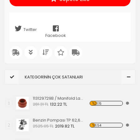
Twitter
Facebook
KATEGORİNİN ÇOK SATANLARI
113129729B / Manifold Lastiği Kırmızı
1
%21.15
281.31 TL
132.22 TL
Benzin Pompası TP 62,67 Krom
2
%11.54
2525.05 TL
2019.82 TL