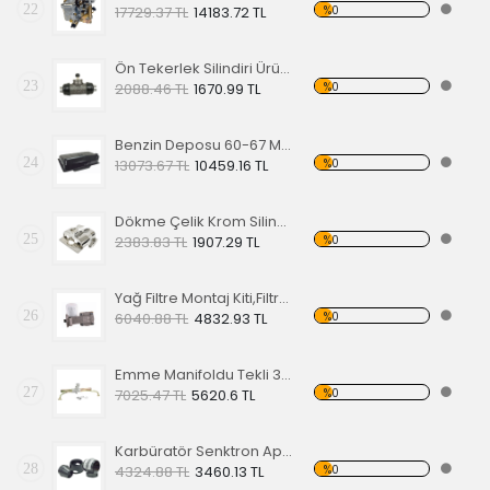
22
%0
17729.37 TL
14183.72 TL
Ön Tekerlek Silindiri Ürün Kodu: 98-6016-B
23
%0
2088.46 TL
1670.99 TL
Benzin Deposu 60-67 Modeller İçin,Çelik Gövdeli
24
%0
13073.67 TL
10459.16 TL
Dökme Çelik Krom Silindir
25
%0
2383.83 TL
1907.29 TL
Yağ Filtre Montaj Kiti,Filtre Dahil
26
%0
6040.88 TL
4832.93 TL
Emme Manifoldu Tekli 30/34-PTC
27
%0
7025.47 TL
5620.6 TL
Karbüratör Senktron Aparatı
28
%0
4324.88 TL
3460.13 TL