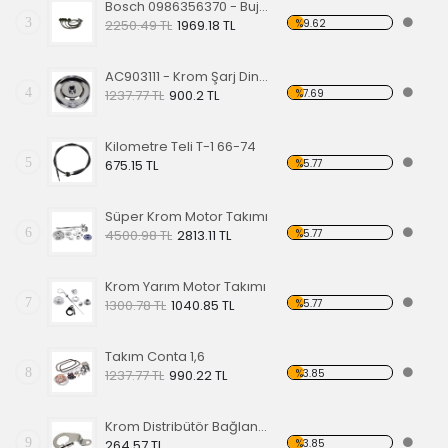
Bosch 0986356370 - Buji Kablo Seti, 1950-1979 Tüm Modeller OE - 111198031A
3
%9.62
2250.49 TL
1969.18 TL
AC903111 - Krom Şarj Dinamo Kayış Kasnağı
4
%7.69
1237.77 TL
900.2 TL
Kilometre Teli T-1 66-74
5
%5.77
675.15 TL
Süper Krom Motor Takımı
6
%5.77
4500.98 TL
2813.11 TL
Krom Yarım Motor Takımı
7
%5.77
1300.78 TL
1040.85 TL
Takım Conta 1,6
8
%3.85
1237.77 TL
990.22 TL
Krom Distribütör Bağlantı Ayağı
9
%3.85
264.57 TL