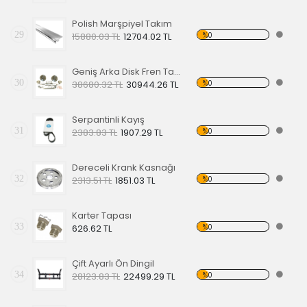
Polish Marşpiyel Takım
29
%0
15880.03 TL
12704.02 TL
Geniş Arka Disk Fren Takımı 5X205 68-72
30
%0
38680.32 TL
30944.26 TL
Serpantinli Kayış
31
%0
2383.83 TL
1907.29 TL
Dereceli Krank Kasnağı
32
%0
2313.51 TL
1851.03 TL
Karter Tapası
33
%0
626.62 TL
Çift Ayarlı Ön Dingil
34
%0
28123.83 TL
22499.29 TL