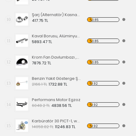
Şarj (Alternatör) Kasnak Somunu Krom
10
%3.85
417.75 TL
Kaval Borusu, Alüminyum Yaylı Tip, Performans Motor (8 Adet)
11
%3.85
5893.47 TL
Krom Fan Davlumbazı ,Kalorifer Çıkışlı 1200 Motor 36 HP
12
%3.85
7876.72 TL
Benzin Yakıt Gösterge Şamandırası TP1 68-77
13
%1.92
2166.1 TL
1732.88 TL
Performans Motor Egzoz
14
%1.92
6048.2 TL
4838.56 TL
Karbüratör 30 PICT-1, w/12 volt
15
%1.92
14058.82 TL
11246.83 TL