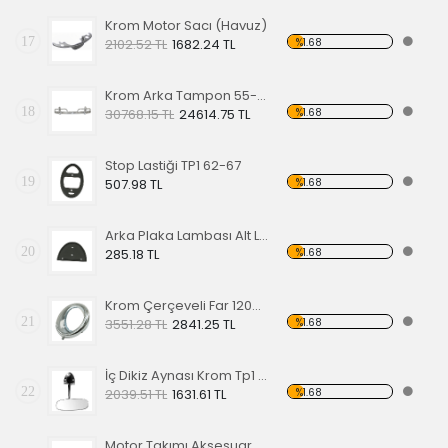
Krom Motor Sacı (Havuz)
17
%1.68
2102.52 TL
1682.24 TL
Krom Arka Tampon 55-67 Model,Borulu Tip
18
%1.68
30768.15 TL
24614.75 TL
Stop Lastiği TP1 62-67
19
%1.68
507.98 TL
Arka Plaka Lambası Alt Lastiği 1200
20
%1.68
285.18 TL
Krom Çerçeveli Far 1200 60-67
21
%1.68
3551.28 TL
2841.25 TL
İç Dikiz Aynası Krom Tp1 58-64
22
%1.68
2039.51 TL
1631.61 TL
Motor Takımı Aksesuar Kiti Kırmızı