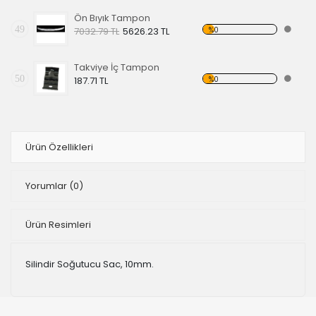
Ön Bıyık Tampon
49
%0
7032.79 TL
5626.23 TL
Takviye İç Tampon
50
%0
187.71 TL
Ürün Özellikleri
Yorumlar
(0)
Ürün Resimleri
Silindir Soğutucu Sac, 10mm.