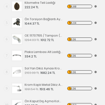
Kilometre Teli Lastiği
4
%5.88
222.24 TL
Ön Torsiyon Bağlantı Ayarlayıcı (ADJUSTER ) 60-65
5
%5.04
1044.37 TL
OE 111707155 / Tampon (Babası) Koruma Krom 1200-1300 52-67
6
%3.36
1294.03 TL
1012.72 TL
Plaka Lambası Alt Lastiği 67-79 EA
7
%3.36
334.2 TL
Sol Yan Dikiz Aynası Krom 68-79
8
%3.36
2103.08 TL
1682.24 TL
Krom Kaplı Metal Dikiz Aynası 57
9
%3.36
1891.54 TL
1513.46 TL
Ön Kaput Dış Açma Kolu Nikelajlı 52-67
10