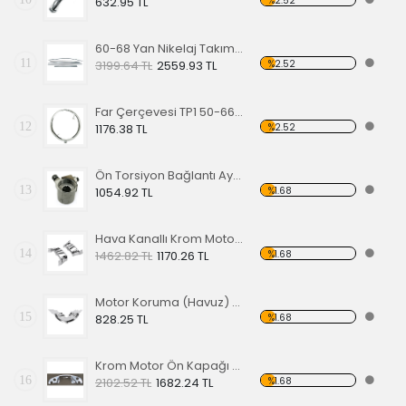
%2.52
632.95 TL
60-68 Yan Nikelaj Takımı Kalın Tip
11
%2.52
3199.64 TL
2559.93 TL
Far Çerçevesi TP1 50-66 TP2 50-67
12
%2.52
1176.38 TL
Ön Torsiyon Bağlantı Ayarlayıcı (ADJUSTER ) 66 Ve Üstü Modeller İçin
13
%1.68
1054.92 TL
Hava Kanallı Krom Motor Arka Kapağı
14
%1.68
1462.82 TL
1170.26 TL
Motor Koruma (Havuz) Sacı Alt Krom
15
%1.68
828.25 TL
Krom Motor Ön Kapağı (Havuz) Nikelajlı
16
%1.68
2102.52 TL
1682.24 TL