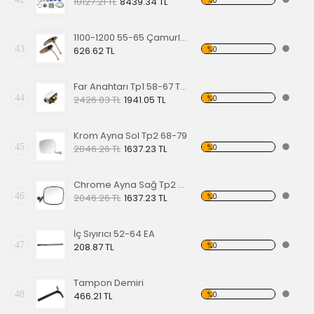
%0
10127.21 TL
8439.34 TL
1100-1200 55-65 Çamurluk Sinyali Alt Lastiği Takımı
43
%0
626.62 TL
Far Anahtarı Tp1 58-67 Tp2 68-70 Tp3 64-67
44
%0
2426.03 TL
1941.05 TL
Krom Ayna Sol Tp2 68-79
45
%0
2046.26 TL
1637.23 TL
Chrome Ayna Sağ Tp2 68-79
46
%0
2046.26 TL
1637.23 TL
İç Sıyırıcı 52-64 EA
47
%0
208.87 TL
Tampon Demiri
48
%0
466.21 TL