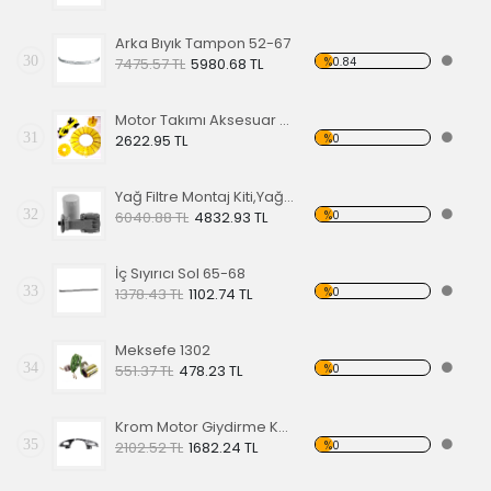
Arka Bıyık Tampon 52-67
30
%0.84
7475.57 TL
5980.68 TL
Motor Takımı Aksesuar Kiti Sarı
31
%0
2622.95 TL
Yağ Filtre Montaj Kiti,Yağ Filtresi Dahil
32
%0
6040.88 TL
4832.93 TL
İç Sıyırıcı Sol 65-68
33
%0
1378.43 TL
1102.74 TL
Meksefe 1302
34
%0
551.37 TL
478.23 TL
Krom Motor Giydirme Kapağı
35
%0
2102.52 TL
1682.24 TL