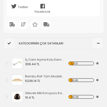
Twitter
Facebook
KATEGORİNİN ÇOK SATANLARI
İç Cam Açma Kolu Kemik Renk-56-67 EA
1
%21.01
309.44 TL
Bambu Raf-Tüm Modeller İçin
2
%13.45
5239.14 TL
Silecek Mili Koruyucu Kapak
3
%10.08
111.4 TL