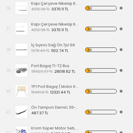
Kapı Çerçeve Nikelajı 65 Sol Ön
36
%0
4212.36 TL
3370.11 TL
Kapı Çerçeve Nikelajı 65 Sağ Ön
37
%0
4212.36 TL
3370.11 TL
İç Sıyırıcı Sağ Ön Tp1 69
38
%0
1378.43 TL
1102.74 TL
Port Bagaj T1-T2 Bus
39
%0
35023.27 TL
28018.62 TL
TP1 Port Bagaj ( Motor Kaput Üstü )
40
%0
15401.8 TL
12321.44 TL
Ön Tampon Demiri, 55-67 EA
41
%0
487.37 TL
Krom Süper Motor Seti, Mavi
42