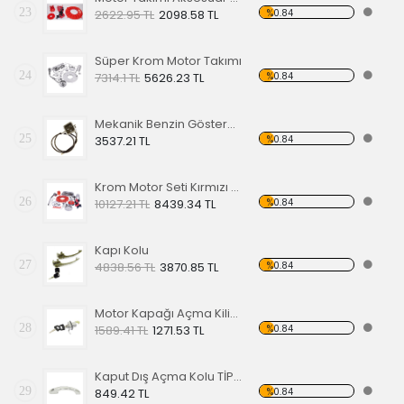
23
%0.84
2622.95 TL
2098.58 TL
Süper Krom Motor Takımı
24
%0.84
7314.1 TL
5626.23 TL
Mekanik Benzin Göstergesi 1962-1967 Model OE 113919029
25
%0.84
3537.21 TL
Krom Motor Seti Kırmızı Süper Delüks
26
%0.84
10127.21 TL
8439.34 TL
Kapı Kolu
27
%0.84
4838.56 TL
3870.85 TL
Motor Kapağı Açma Kilidi 67-71
28
%0.84
1589.41 TL
1271.53 TL
Kaput Dış Açma Kolu TİP 1 68-79
29
%0.84
849.42 TL