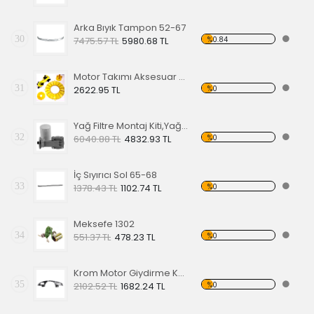
Arka Bıyık Tampon 52-67
30
%0.84
7475.57 TL
5980.68 TL
Motor Takımı Aksesuar Kiti Sarı
31
%0
2622.95 TL
Yağ Filtre Montaj Kiti,Yağ Filtresi Dahil
32
%0
6040.88 TL
4832.93 TL
İç Sıyırıcı Sol 65-68
33
%0
1378.43 TL
1102.74 TL
Meksefe 1302
34
%0
551.37 TL
478.23 TL
Krom Motor Giydirme Kapağı
35
%0
2102.52 TL
1682.24 TL