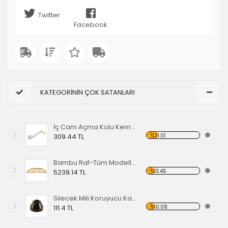
Twitter
Facebook
KATEGORİNİN ÇOK SATANLARI
İç Cam Açma Kolu Kemik Renk-56-67 EA
1
%21.01
309.44 TL
Bambu Raf-Tüm Modeller İçin
2
%13.45
5239.14 TL
Silecek Mili Koruyucu Kapak
3
%10.08
111.4 TL