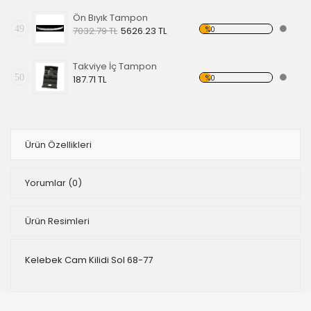
Ön Bıyık Tampon
49
%0
7032.79 TL
5626.23 TL
Takviye İç Tampon
50
%0
187.71 TL
Ürün Özellikleri
Yorumlar
(0)
Ürün Resimleri
Kelebek Cam Kilidi Sol 68-77