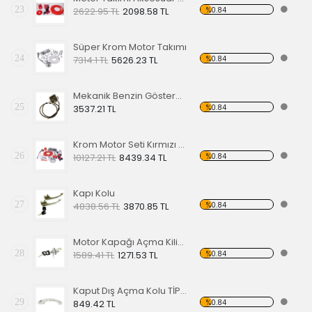
23
%0.84
2622.95 TL
2098.58 TL
Süper Krom Motor Takımı
24
%0.84
7314.1 TL
5626.23 TL
Mekanik Benzin Göstergesi 1962-1967 Model OE 113919029
25
%0.84
3537.21 TL
Krom Motor Seti Kırmızı Süper Delüks
26
%0.84
10127.21 TL
8439.34 TL
Kapı Kolu
27
%0.84
4838.56 TL
3870.85 TL
Motor Kapağı Açma Kilidi 67-71
28
%0.84
1589.41 TL
1271.53 TL
Kaput Dış Açma Kolu TİP 1 68-79
29
%0.84
849.42 TL