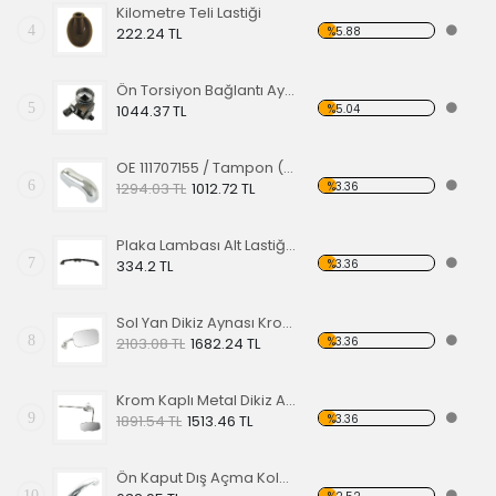
Kilometre Teli Lastiği
4
%5.88
222.24 TL
Ön Torsiyon Bağlantı Ayarlayıcı (ADJUSTER ) 60-65
5
%5.04
1044.37 TL
OE 111707155 / Tampon (Babası) Koruma Krom 1200-1300 52-67
6
%3.36
1294.03 TL
1012.72 TL
Plaka Lambası Alt Lastiği 67-79 EA
7
%3.36
334.2 TL
Sol Yan Dikiz Aynası Krom 68-79
8
%3.36
2103.08 TL
1682.24 TL
Krom Kaplı Metal Dikiz Aynası 57
9
%3.36
1891.54 TL
1513.46 TL
Ön Kaput Dış Açma Kolu Nikelajlı 52-67
10