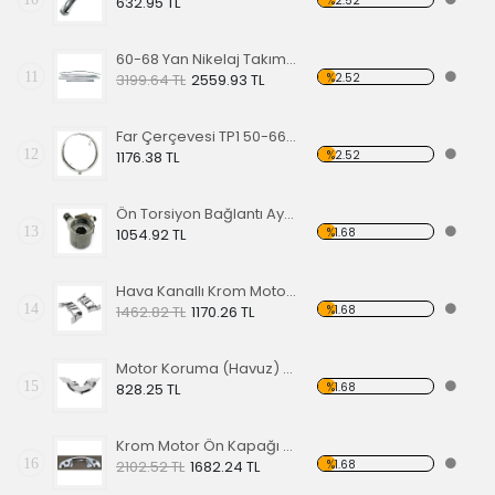
%2.52
632.95 TL
60-68 Yan Nikelaj Takımı Kalın Tip
11
%2.52
3199.64 TL
2559.93 TL
Far Çerçevesi TP1 50-66 TP2 50-67
12
%2.52
1176.38 TL
Ön Torsiyon Bağlantı Ayarlayıcı (ADJUSTER ) 66 Ve Üstü Modeller İçin
13
%1.68
1054.92 TL
Hava Kanallı Krom Motor Arka Kapağı
14
%1.68
1462.82 TL
1170.26 TL
Motor Koruma (Havuz) Sacı Alt Krom
15
%1.68
828.25 TL
Krom Motor Ön Kapağı (Havuz) Nikelajlı
16
%1.68
2102.52 TL
1682.24 TL