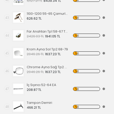
%0
10127.21 TL
8439.34 TL
1100-1200 55-65 Çamurluk Sinyali Alt Lastiği Takımı
43
%0
626.62 TL
Far Anahtarı Tp1 58-67 Tp2 68-70 Tp3 64-67
44
%0
2426.03 TL
1941.05 TL
Krom Ayna Sol Tp2 68-79
45
%0
2046.26 TL
1637.23 TL
Chrome Ayna Sağ Tp2 68-79
46
%0
2046.26 TL
1637.23 TL
İç Sıyırıcı 52-64 EA
47
%0
208.87 TL
Tampon Demiri
48
%0
466.21 TL