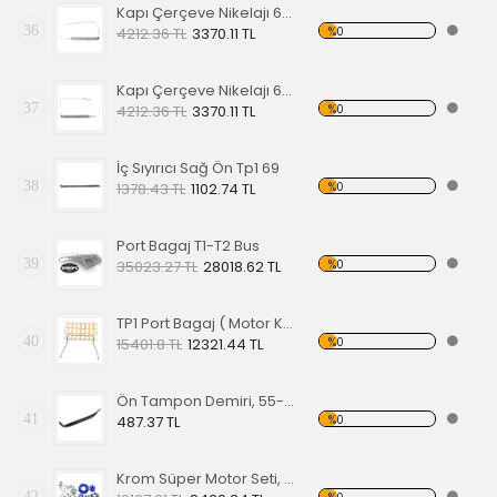
Kapı Çerçeve Nikelajı 65 Sol Ön
36
%0
4212.36 TL
3370.11 TL
Kapı Çerçeve Nikelajı 65 Sağ Ön
37
%0
4212.36 TL
3370.11 TL
İç Sıyırıcı Sağ Ön Tp1 69
38
%0
1378.43 TL
1102.74 TL
Port Bagaj T1-T2 Bus
39
%0
35023.27 TL
28018.62 TL
TP1 Port Bagaj ( Motor Kaput Üstü )
40
%0
15401.8 TL
12321.44 TL
Ön Tampon Demiri, 55-67 EA
41
%0
487.37 TL
Krom Süper Motor Seti, Mavi
42