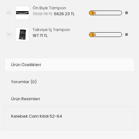
Ön Bıyık Tampon
49
%0
7032.79 TL
5626.23 TL
Takviye İç Tampon
50
%0
187.71 TL
Ürün Özellikleri
Yorumlar
(0)
Ürün Resimleri
Kelebek Cam Kilidi 52-64