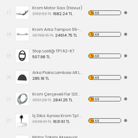
Krom Motor Sacı (Havuz)
17
%1.68
2102.52 TL
1682.24 TL
Krom Arka Tampon 55-67 Model,Borulu Tip
18
%1.68
30768.15 TL
24614.75 TL
Stop Lastiği TP1 62-67
19
%1.68
507.98 TL
Arka Plaka Lambası Alt Lastiği 1200
20
%1.68
285.18 TL
Krom Çerçeveli Far 1200 60-67
21
%1.68
3551.28 TL
2841.25 TL
İç Dikiz Aynası Krom Tp1 58-64
22
%1.68
2039.51 TL
1631.61 TL
Motor Takımı Aksesuar Kiti Kırmızı