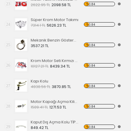
23
%0.84
2622.95 TL
2098.58 TL
Süper Krom Motor Takımı
24
%0.84
7314.1 TL
5626.23 TL
Mekanik Benzin Göstergesi 1962-1967 Model OE 113919029
25
%0.84
3537.21 TL
Krom Motor Seti Kırmızı Süper Delüks
26
%0.84
10127.21 TL
8439.34 TL
Kapı Kolu
27
%0.84
4838.56 TL
3870.85 TL
Motor Kapağı Açma Kilidi 67-71
28
%0.84
1589.41 TL
1271.53 TL
Kaput Dış Açma Kolu TİP 1 68-79
29
%0.84
849.42 TL