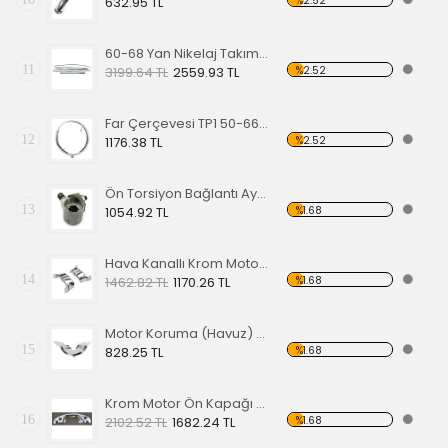
%2.52
632.95 TL
60-68 Yan Nikelaj Takımı Kalın Tip
11
%2.52
3199.64 TL
2559.93 TL
Far Çerçevesi TP1 50-66 TP2 50-67
12
%2.52
1176.38 TL
Ön Torsiyon Bağlantı Ayarlayıcı (ADJUSTER ) 66 Ve Üstü Modeller İçin
13
%1.68
1054.92 TL
Hava Kanallı Krom Motor Arka Kapağı
14
%1.68
1462.82 TL
1170.26 TL
Motor Koruma (Havuz) Sacı Alt Krom
15
%1.68
828.25 TL
Krom Motor Ön Kapağı (Havuz) Nikelajlı
16
%1.68
2102.52 TL
1682.24 TL