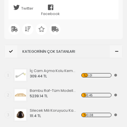
Twitter
Facebook
KATEGORİNİN ÇOK SATANLARI
İç Cam Açma Kolu Kemik Renk-56-67 EA
1
%21.01
309.44 TL
Bambu Raf-Tüm Modeller İçin
2
%13.45
5239.14 TL
Silecek Mili Koruyucu Kapak
3
%10.08
111.4 TL