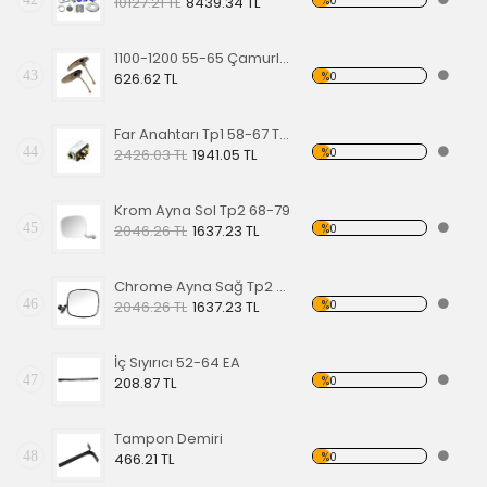
%0
10127.21 TL
8439.34 TL
1100-1200 55-65 Çamurluk Sinyali Alt Lastiği Takımı
43
%0
626.62 TL
Far Anahtarı Tp1 58-67 Tp2 68-70 Tp3 64-67
44
%0
2426.03 TL
1941.05 TL
Krom Ayna Sol Tp2 68-79
45
%0
2046.26 TL
1637.23 TL
Chrome Ayna Sağ Tp2 68-79
46
%0
2046.26 TL
1637.23 TL
İç Sıyırıcı 52-64 EA
47
%0
208.87 TL
Tampon Demiri
48
%0
466.21 TL