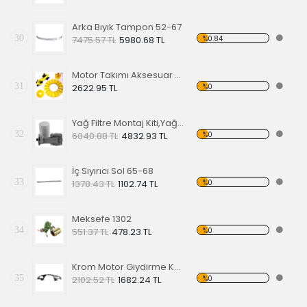
Arka Bıyık Tampon 52-67
30
%0.84
7475.57 TL
5980.68 TL
Motor Takımı Aksesuar Kiti Sarı
31
%0
2622.95 TL
Yağ Filtre Montaj Kiti,Yağ Filtresi Dahil
32
%0
6040.88 TL
4832.93 TL
İç Sıyırıcı Sol 65-68
33
%0
1378.43 TL
1102.74 TL
Meksefe 1302
34
%0
551.37 TL
478.23 TL
Krom Motor Giydirme Kapağı
35
%0
2102.52 TL
1682.24 TL