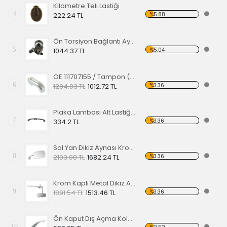
Kilometre Teli Lastiği
4
%5.88
222.24 TL
Ön Torsiyon Bağlantı Ayarlayıcı (ADJUSTER ) 60-65
5
%5.04
1044.37 TL
OE 111707155 / Tampon (Babası) Koruma Krom 1200-1300 52-67
6
%3.36
1294.03 TL
1012.72 TL
Plaka Lambası Alt Lastiği 67-79 EA
7
%3.36
334.2 TL
Sol Yan Dikiz Aynası Krom 68-79
8
%3.36
2103.08 TL
1682.24 TL
Krom Kaplı Metal Dikiz Aynası 57
9
%3.36
1891.54 TL
1513.46 TL
Ön Kaput Dış Açma Kolu Nikelajlı 52-67
10