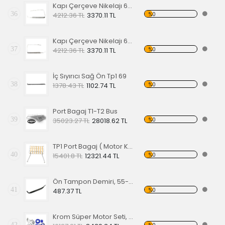
Kapı Çerçeve Nikelajı 65 Sol Ön
36
%0
4212.36 TL
3370.11 TL
Kapı Çerçeve Nikelajı 65 Sağ Ön
37
%0
4212.36 TL
3370.11 TL
İç Sıyırıcı Sağ Ön Tp1 69
38
%0
1378.43 TL
1102.74 TL
Port Bagaj T1-T2 Bus
39
%0
35023.27 TL
28018.62 TL
TP1 Port Bagaj ( Motor Kaput Üstü )
40
%0
15401.8 TL
12321.44 TL
Ön Tampon Demiri, 55-67 EA
41
%0
487.37 TL
Krom Süper Motor Seti, Mavi
42