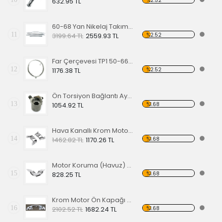
%2.52
632.95 TL
60-68 Yan Nikelaj Takımı Kalın Tip
11
%2.52
3199.64 TL
2559.93 TL
Far Çerçevesi TP1 50-66 TP2 50-67
12
%2.52
1176.38 TL
Ön Torsiyon Bağlantı Ayarlayıcı (ADJUSTER ) 66 Ve Üstü Modeller İçin
13
%1.68
1054.92 TL
Hava Kanallı Krom Motor Arka Kapağı
14
%1.68
1462.82 TL
1170.26 TL
Motor Koruma (Havuz) Sacı Alt Krom
15
%1.68
828.25 TL
Krom Motor Ön Kapağı (Havuz) Nikelajlı
16
%1.68
2102.52 TL
1682.24 TL