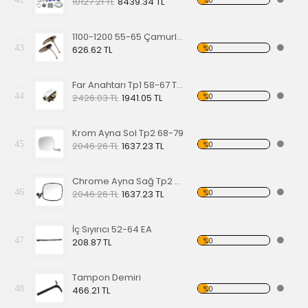
%0
10127.21 TL
8439.34 TL
1100-1200 55-65 Çamurluk Sinyali Alt Lastiği Takımı
43
%0
626.62 TL
Far Anahtarı Tp1 58-67 Tp2 68-70 Tp3 64-67
44
%0
2426.03 TL
1941.05 TL
Krom Ayna Sol Tp2 68-79
45
%0
2046.26 TL
1637.23 TL
Chrome Ayna Sağ Tp2 68-79
46
%0
2046.26 TL
1637.23 TL
İç Sıyırıcı 52-64 EA
47
%0
208.87 TL
Tampon Demiri
48
%0
466.21 TL