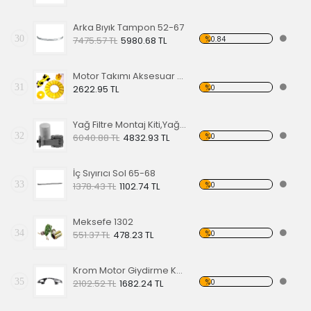
Arka Bıyık Tampon 52-67
30
%0.84
7475.57 TL
5980.68 TL
Motor Takımı Aksesuar Kiti Sarı
31
%0
2622.95 TL
Yağ Filtre Montaj Kiti,Yağ Filtresi Dahil
32
%0
6040.88 TL
4832.93 TL
İç Sıyırıcı Sol 65-68
33
%0
1378.43 TL
1102.74 TL
Meksefe 1302
34
%0
551.37 TL
478.23 TL
Krom Motor Giydirme Kapağı
35
%0
2102.52 TL
1682.24 TL