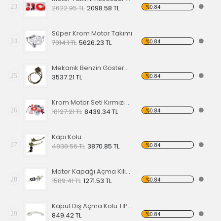
23
%0.84
2622.95 TL
2098.58 TL
Süper Krom Motor Takımı
24
%0.84
7314.1 TL
5626.23 TL
Mekanik Benzin Göstergesi 1962-1967 Model OE 113919029
25
%0.84
3537.21 TL
Krom Motor Seti Kırmızı Süper Delüks
26
%0.84
10127.21 TL
8439.34 TL
Kapı Kolu
27
%0.84
4838.56 TL
3870.85 TL
Motor Kapağı Açma Kilidi 67-71
28
%0.84
1589.41 TL
1271.53 TL
Kaput Dış Açma Kolu TİP 1 68-79
29
%0.84
849.42 TL