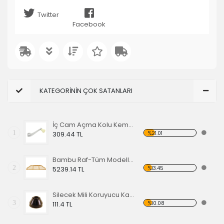
Twitter
Facebook
KATEGORİNİN ÇOK SATANLARI
İç Cam Açma Kolu Kemik Renk-56-67 EA
1
%21.01
309.44 TL
Bambu Raf-Tüm Modeller İçin
2
%13.45
5239.14 TL
Silecek Mili Koruyucu Kapak
3
%10.08
111.4 TL