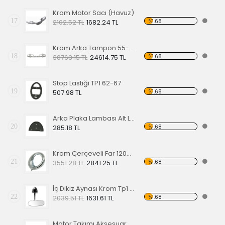
Krom Motor Sacı (Havuz)
17
%1.68
2102.52 TL
1682.24 TL
Krom Arka Tampon 55-67 Model,Borulu Tip
18
%1.68
30768.15 TL
24614.75 TL
Stop Lastiği TP1 62-67
19
%1.68
507.98 TL
Arka Plaka Lambası Alt Lastiği 1200
20
%1.68
285.18 TL
Krom Çerçeveli Far 1200 60-67
21
%1.68
3551.28 TL
2841.25 TL
İç Dikiz Aynası Krom Tp1 58-64
22
%1.68
2039.51 TL
1631.61 TL
Motor Takımı Aksesuar Kiti Kırmızı