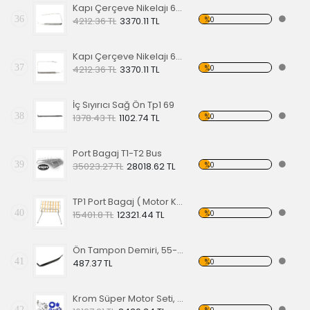
Kapı Çerçeve Nikelajı 65 Sol Ön
36
%0
4212.36 TL
3370.11 TL
Kapı Çerçeve Nikelajı 65 Sağ Ön
37
%0
4212.36 TL
3370.11 TL
İç Sıyırıcı Sağ Ön Tp1 69
38
%0
1378.43 TL
1102.74 TL
Port Bagaj T1-T2 Bus
39
%0
35023.27 TL
28018.62 TL
TP1 Port Bagaj ( Motor Kaput Üstü )
40
%0
15401.8 TL
12321.44 TL
Ön Tampon Demiri, 55-67 EA
41
%0
487.37 TL
Krom Süper Motor Seti, Mavi
42