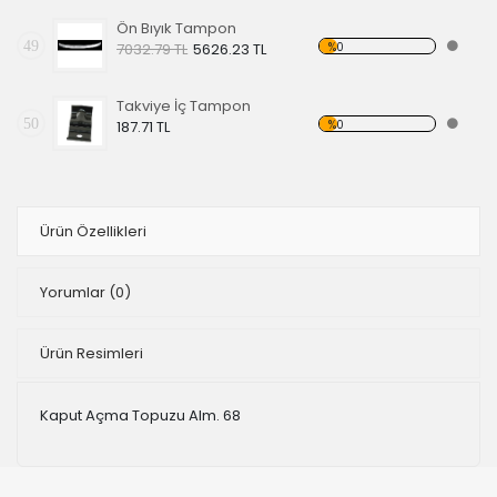
Ön Bıyık Tampon
49
%0
7032.79 TL
5626.23 TL
Takviye İç Tampon
50
%0
187.71 TL
Ürün Özellikleri
Yorumlar
(0)
Ürün Resimleri
Kaput Açma Topuzu Alm. 68