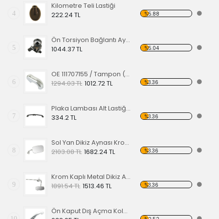
Kilometre Teli Lastiği
4
%5.88
222.24 TL
Ön Torsiyon Bağlantı Ayarlayıcı (ADJUSTER ) 60-65
5
%5.04
1044.37 TL
OE 111707155 / Tampon (Babası) Koruma Krom 1200-1300 52-67
6
%3.36
1294.03 TL
1012.72 TL
Plaka Lambası Alt Lastiği 67-79 EA
7
%3.36
334.2 TL
Sol Yan Dikiz Aynası Krom 68-79
8
%3.36
2103.08 TL
1682.24 TL
Krom Kaplı Metal Dikiz Aynası 57
9
%3.36
1891.54 TL
1513.46 TL
Ön Kaput Dış Açma Kolu Nikelajlı 52-67
10