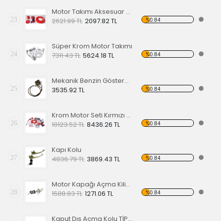
Motor Takımı Aksesuar Kiti Kırmızı
23
%0.84
2621.99 TL
2097.82 TL
Süper Krom Motor Takımı
24
%0.84
7311.43 TL
5624.18 TL
Mekanik Benzin Göstergesi 1962-1967 Model OE 113919029
25
%0.84
3535.92 TL
Krom Motor Seti Kırmızı Süper Delüks
26
%0.84
10123.52 TL
8436.26 TL
Kapı Kolu
27
%0.84
4836.79 TL
3869.43 TL
Motor Kapağı Açma Kilidi 67-71
28
%0.84
1588.83 TL
1271.06 TL
Kaput Dış Açma Kolu TİP 1 68-79