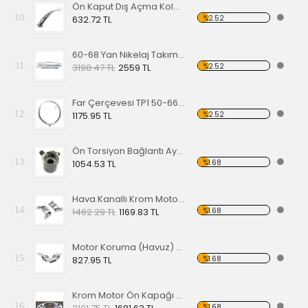
Ön Kaput Dış Açma Kolu Nikelajlı 52-67
10
%2.52
632.72 TL
60-68 Yan Nikelaj Takımı Kalın Tip
11
%2.52
3198.47 TL
2559 TL
Far Çerçevesi TP1 50-66 TP2 50-67
12
%2.52
1175.95 TL
Ön Torsiyon Bağlantı Ayarlayıcı (ADJUSTER ) 66 Ve Üstü Modeller İçin
13
%1.68
1054.53 TL
Hava Kanallı Krom Motor Arka Kapağı
14
%1.68
1462.29 TL
1169.83 TL
Motor Koruma (Havuz) Sacı Alt Krom
15
%1.68
827.95 TL
Krom Motor Ön Kapağı (Havuz) Nikelajlı
16
%1.68