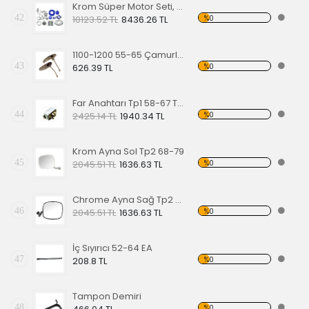
Krom Süper Motor Seti, Mavi
42
%0
10123.52 TL
8436.26 TL
1100-1200 55-65 Çamurluk Sinyali Alt Lastiği Takımı
43
%0
626.39 TL
Far Anahtarı Tp1 58-67 Tp2 68-70 Tp3 64-67
44
%0
2425.14 TL
1940.34 TL
Krom Ayna Sol Tp2 68-79
45
%0
2045.51 TL
1636.63 TL
Chrome Ayna Sağ Tp2 68-79
46
%0
2045.51 TL
1636.63 TL
İç Sıyırıcı 52-64 EA
47
%0
208.8 TL
Tampon Demiri
48
%0