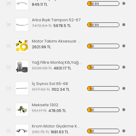
29
%0.84
849.11 TL
Arka Bıyık Tampon 52-67
30
%0.84
7472.84 TL
5978.5 TL
Motor Takımı Aksesuar Kiti Sarı
31
%0
2621.99 TL
Yağ Filtre Montaj Kiti,Yağ Filtresi Dahil
32
%0
6038.68 TL
4831.17 TL
İç Sıyırıcı Sol 65-68
33
%0
1377.92 TL
1102.34 TL
Meksefe 1302
34
%0
551.17 TL
478.05 TL
Krom Motor Giydirme Kapağı
35
%0
2101.75 TL
1681.63 TL