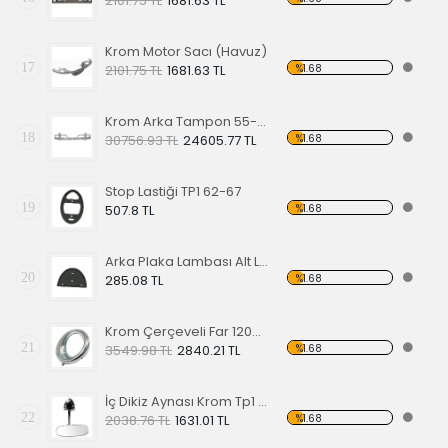
2101.75 TL
1681.63 TL
Krom Motor Sacı (Havuz)
17
%1.68
2101.75 TL
1681.63 TL
Krom Arka Tampon 55-67 Model,Borulu Tip
18
%1.68
30756.93 TL
24605.77 TL
Stop Lastiği TP1 62-67
19
%1.68
507.8 TL
Arka Plaka Lambası Alt Lastiği 1200
20
%1.68
285.08 TL
Krom Çerçeveli Far 1200 60-67
21
%1.68
3549.98 TL
2840.21 TL
İç Dikiz Aynası Krom Tp1 58-64
22
%1.68
2038.76 TL
1631.01 TL