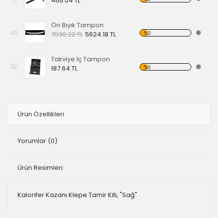
466.04 TL
Ön Bıyık Tampon
49
%0
7030.22 TL
5624.18 TL
Takviye İç Tampon
50
%0
187.64 TL
Ürün Özellikleri
Yorumlar
(0)
Ürün Resimleri
Kalorifer Kazanı Klepe Tamir Kiti, "Sağ"