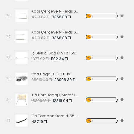
Kapı Çerçeve Nikelajı 65 Sol Ön
36
%0
4210.82 TL
3368.88 TL
Kapı Çerçeve Nikelajı 65 Sağ Ön
37
%0
4210.82 TL
3368.88 TL
İç Sıyırıcı Sağ Ön Tp1 69
38
%0
1377.92 TL
1102.34 TL
Port Bagaj T1-T2 Bus
39
%0
35010.49 TL
28008.39 TL
TP1 Port Bagaj ( Motor Kaput Üstü )
40
%0
15396.18 TL
12316.94 TL
Ön Tampon Demiri, 55-67 EA
41
%0
487.19 TL