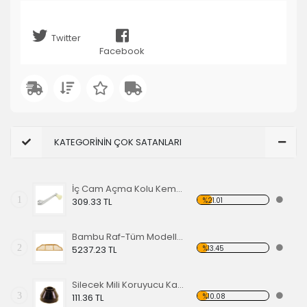
Twitter
Facebook
KATEGORİNİN ÇOK SATANLARI
İç Cam Açma Kolu Kemik Renk-56-67 EA
1
%21.01
309.33 TL
Bambu Raf-Tüm Modeller İçin
2
%13.45
5237.23 TL
Silecek Mili Koruyucu Kapak
3
%10.08
111.36 TL