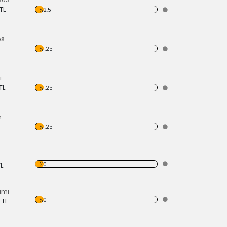
TL
%2.5
Motor Takımı Aksesuar Kiti Mavi
%1.25
1303 Stop Lambası Sol 73-79
TL
%1.25
Kapı Köşe Kaplaması
%1.25
%0
TL
amı
%0
 TL