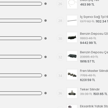
26
463.99 TL
28
1377.92 TL
1102.34 
11803.46 TL
30
9442.99 TL
23895.43 TL
32
19116.57 TL
7789.48 TL
34
6231.59 TL
Teker Silindir
36
39.38 TL
1501.65 TL