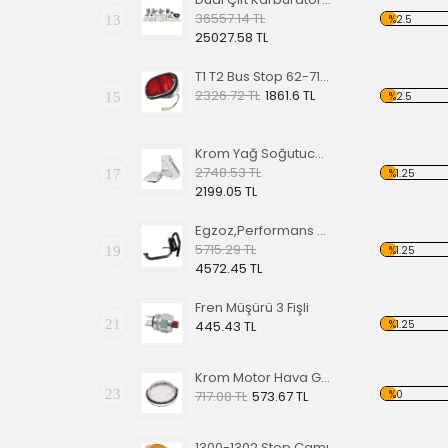
36557.14 TL
13
%2.5
25027.58 TL
T1 T2 Bus Stop 62-71 (Komple)
2326.72 TL
1861.6 TL
15
%2.5
Krom Yağ Soğutucu Kapakları
2748.53 TL
17
%1.25
2199.05 TL
Egzoz,Performans Tip
5715.29 TL
19
%1.25
4572.45 TL
Fren Müşürü 3 Fişli
21
%1.25
445.43 TL
Krom Motor Hava Giriş Izgarası
23
%0
717.08 TL
573.67 TL
1300-1302 Stop Camı