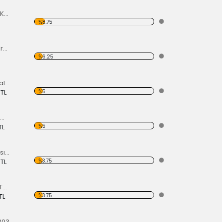
El Fren Tabancası Krom
%8.75
Ateşleme Bobini Krom Kaplaması
%6.25
Ön Çamurluk Sinyali Komple 65> 1300-1302-1303
%5
 TL
Buji - Bobin Ateşleme Kablo Seti - Kırmızı
%5
TL
Sağ Dış Dikiz Aynası Krom 50-68
%3.75
 TL
Krom Egzoz Ucu (Takım Fiyatıdır)
%3.75
TL
303