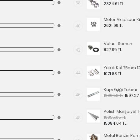
38
2324.61 TL
2621.99 TL
40
Volant Somun
827.95 TL
42
44
1071.83 TL
Kapı Eşiği Takımı
46
1996.58 TL
1597.27 
18855.05 TL
48
15084.04 TL