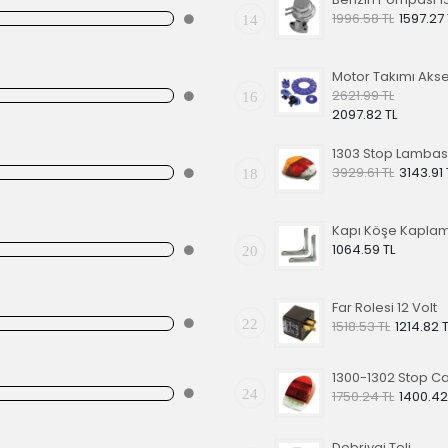
1996.58 TL
1597.27 
14
2621.99 TL
16
2097.82 TL
3929.61 TL
3143.91 
18
1064.59 TL
20
Far Rolesi 12 Volt
22
1518.53 TL
1214.82 
1300-1302 Stop C
24
1750.24 TL
1400.42
Debriyaj Teli