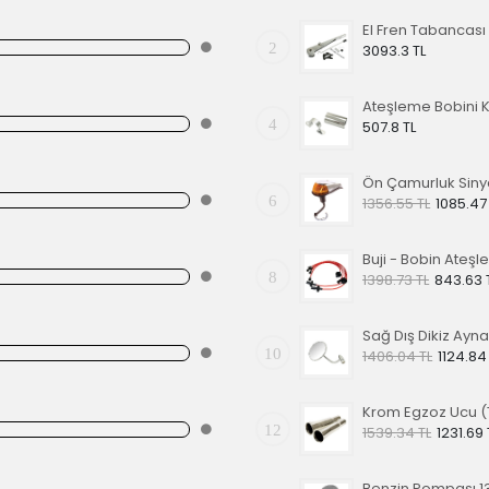
2
3093.3 TL
4
507.8 TL
6
1356.55 TL
1085.47
8
1398.73 TL
843.63 
10
1406.04 TL
1124.84
12
1539.34 TL
1231.69 
Benzin Pompası 1