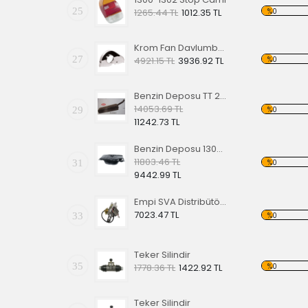
25
%0
1265.44 TL
1012.35 TL
Krom Fan Davlumbazı Tek Fan
27
%0
4921.15 TL
3936.92 TL
Benzin Deposu TT 2/55-67 Model,Çelik Gövdeli
14053.69 TL
29
%0
11242.73 TL
Benzin Deposu 1300-1302-1303 68-74,Model
11803.46 TL
31
%0
9442.99 TL
Empi SVA Distribütör Elektronik Ateşlemeli
7023.47 TL
33
%0
Teker Silindir
35
%0
1778.36 TL
1422.92 TL
Teker Silindir