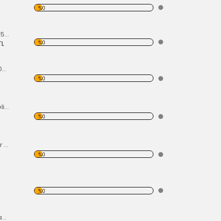
%0
İç Sıyırıcı Sağ Tp1 65-68
%0
TL
Benzin Deposu 1200-1300 60-67
%0
Benzin Deposu Çelik Gövdeli Super Beetle
%0
Fren Master Silindir 71-70
%0
%0
Eksantrik Yatak Standart 1300-1600cc