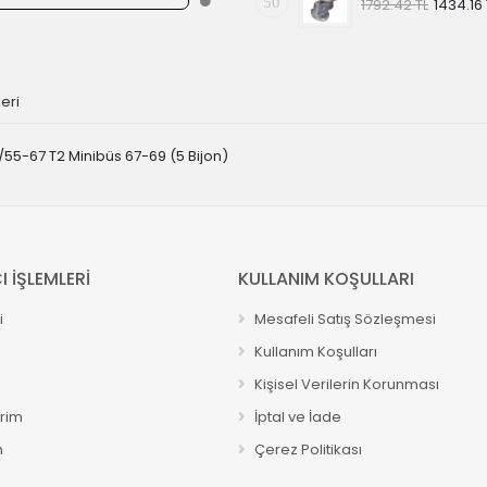
50
1792.42 TL
1434.16 
eri
/55-67 T2 Minibüs 67-69 (5 Bijon)
I İŞLEMLERİ
KULLANIM KOŞULLARI
i
Mesafeli Satış Sözleşmesi
Kullanım Koşulları
Kişisel Verilerin Korunması
erim
İptal ve İade
m
Çerez Politikası