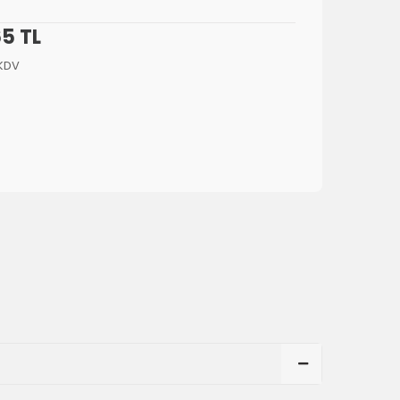
65 TL
 KDV