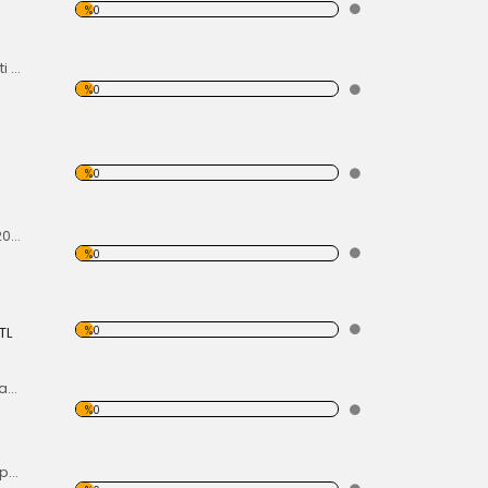
%0
Motor Aksesuar Kiti Siyah
%0
%0
Yatak Kol 75mm 1200-1600cc
%0
%0
TL
Polish Marşpiyel Takım
%0
Metal Benzin Pompası