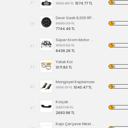
37
%0
1968.46 TL
1574.77 TL
Devir Saati 8,000 RPM 2 1/16"
9680.33 TL
39
%0
7744.49 TL
Süper Krom Motor Seti Full Set Şeffaf-Siyah
10123.52 TL
41
%0
8436.26 TL
Yatak Kol
43
%0
1071.83 TL
Marşpiyel Kaplaması
45
%0
1300.31 TL
1040.47 TL
Kolçak
3367.19 TL
47
%0
2693.98 TL
Kapı Çerçeve Nikelajı (1200)