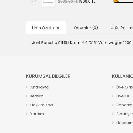
49
%0
2382.96 TL
1906.6 TL
Ürün Özellikleri
Yorumlar
(0)
Ürün Resiml
Jant Porsche 911 Stil Krom 4.4 "X15" Volkswagen 1200 
KURUMSAL BİLGİLER
KULLANIC
Anasayfa
Üye Giriş
İletişim
Üye Ol
Hakkımızda
Sepetim
Yardım
Siparişl
Hesabı