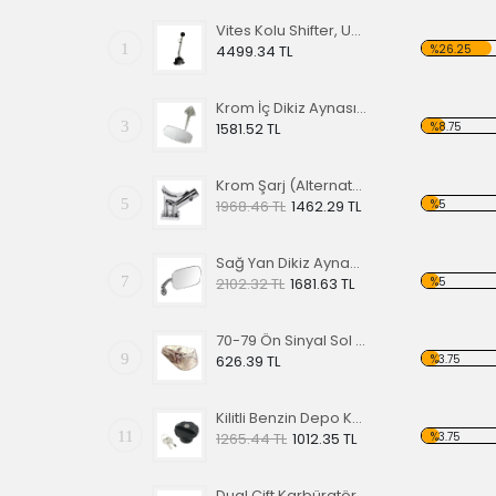
Vites Kolu Shifter, Uzun Tip, (Tetikli Model)
1
%26.25
4499.34 TL
Krom İç Dikiz Aynası 65-67
3
%8.75
1581.52 TL
Krom Şarj (Alternatör) Dinamo Ayağı
5
%5
1968.46 TL
1462.29 TL
Sağ Yan Dikiz Aynası Krom 68-79
7
%5
2102.32 TL
1681.63 TL
70-79 Ön Sinyal Sol Cam Şeffaf (Amerikan Sinyal)
9
%3.75
626.39 TL
Kilitli Benzin Depo Kapağı
11
%3.75
1265.44 TL
1012.35 TL
Dual Çift Karbüratör Takımı -EPC-34 TP1