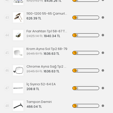
%0
10123.52 TL
8436.26 TL
1100-1200 55-65 Çamurluk Sinyali Alt Lastiği Takımı
43
%0
626.39 TL
Far Anahtarı Tp1 58-67 Tp2 68-70 Tp3 64-67
44
%0
2425.14 TL
1940.34 TL
Krom Ayna Sol Tp2 68-79
45
%0
2045.51 TL
1636.63 TL
Chrome Ayna Sağ Tp2 68-79
46
%0
2045.51 TL
1636.63 TL
İç Sıyırıcı 52-64 EA
47
%0
208.8 TL
Tampon Demiri
48
%0
466.04 TL