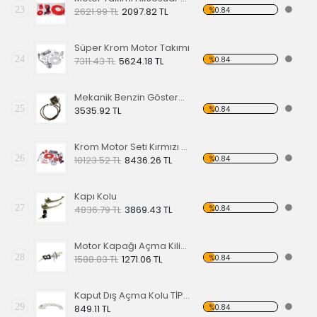
23
%0.84
2621.99 TL
2097.82 TL
Süper Krom Motor Takımı
24
%0.84
7311.43 TL
5624.18 TL
Mekanik Benzin Göstergesi 1962-1967 Model OE 113919029
25
%0.84
3535.92 TL
Krom Motor Seti Kırmızı Süper Delüks
26
%0.84
10123.52 TL
8436.26 TL
Kapı Kolu
27
%0.84
4836.79 TL
3869.43 TL
Motor Kapağı Açma Kilidi 67-71
28
%0.84
1588.83 TL
1271.06 TL
Kaput Dış Açma Kolu TİP 1 68-79
29
%0.84
849.11 TL