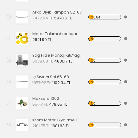
Arka Bıyık Tampon 52-67
30
%0.84
7472.84 TL
5978.5 TL
Motor Takımı Aksesuar Kiti Sarı
31
%0
2621.99 TL
Yağ Filtre Montaj Kiti,Yağ Filtresi Dahil
32
%0
6038.68 TL
4831.17 TL
İç Sıyırıcı Sol 65-68
33
%0
1377.92 TL
1102.34 TL
Meksefe 1302
34
%0
551.17 TL
478.05 TL
Krom Motor Giydirme Kapağı
35
%0
2101.75 TL
1681.63 TL