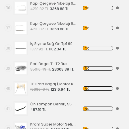
Kapı Çerçeve Nikelajı 65 Sol Ön
36
%0
4210.82 TL
3368.88 TL
Kapı Çerçeve Nikelajı 65 Sağ Ön
37
%0
4210.82 TL
3368.88 TL
İç Sıyırıcı Sağ Ön Tp1 69
38
%0
1377.92 TL
1102.34 TL
Port Bagaj T1-T2 Bus
39
%0
35010.49 TL
28008.39 TL
TP1 Port Bagaj ( Motor Kaput Üstü )
40
%0
15396.18 TL
12316.94 TL
Ön Tampon Demiri, 55-67 EA
41
%0
487.19 TL
Krom Süper Motor Seti, Mavi
42