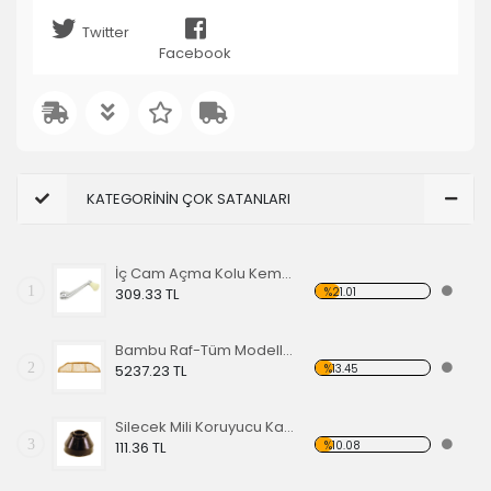
Twitter
Facebook
KATEGORİNİN ÇOK SATANLARI
İç Cam Açma Kolu Kemik Renk-56-67 EA
1
%21.01
309.33 TL
Bambu Raf-Tüm Modeller İçin
2
%13.45
5237.23 TL
Silecek Mili Koruyucu Kapak
3
%10.08
111.36 TL