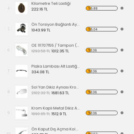
Kilometre Teli Lastiği
4
%5.88
222.16 TL
Ön Torsiyon Bağlantı Ayarlayıcı (ADJUSTER ) 60-65
5
%5.04
1043.99 TL
OE 111707155 / Tampon (Babası) Koruma Krom 1200-1300 52-67
6
%3.36
1293.56 TL
1012.35 TL
Plaka Lambası Alt Lastiği 67-79 EA
7
%3.36
334.08 TL
Sol Yan Dikiz Aynası Krom 68-79
8
%3.36
2102.32 TL
1681.63 TL
Krom Kaplı Metal Dikiz Aynası 57
9
%3.36
1890.85 TL
1512.9 TL
Ön Kaput Dış Açma Kolu Nikelajlı 52-67
10