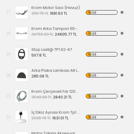
Krom Motor Sacı (Havuz)
17
%1.68
2101.75 TL
1681.63 TL
Krom Arka Tampon 55-67 Model,Borulu Tip
18
%1.68
30756.93 TL
24605.77 TL
Stop Lastiği TP1 62-67
19
%1.68
507.8 TL
Arka Plaka Lambası Alt Lastiği 1200
20
%1.68
285.08 TL
Krom Çerçeveli Far 1200 60-67
21
%1.68
3549.98 TL
2840.21 TL
İç Dikiz Aynası Krom Tp1 58-64
22
%1.68
2038.76 TL
1631.01 TL
Motor Takımı Aksesuar Kiti Kırmızı