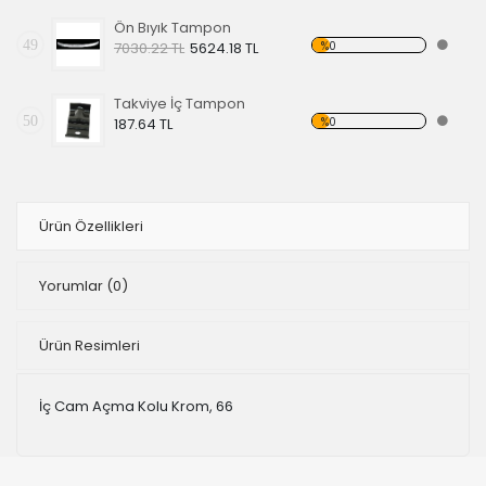
Ön Bıyık Tampon
49
%0
7030.22 TL
5624.18 TL
Takviye İç Tampon
50
%0
187.64 TL
Ürün Özellikleri
Yorumlar
(0)
Ürün Resimleri
İç Cam Açma Kolu Krom, 66