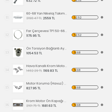
%2.52
632.72 TL
60-68 Yan Nikelaj Takımı Kalın Tip
11
%2.52
3198.47 TL
2559 TL
Far Çerçevesi TP1 50-66 TP2 50-67
12
%2.52
1175.95 TL
Ön Torsiyon Bağlantı Ayarlayıcı (ADJUSTER ) 66 Ve Üstü Modeller İçin
13
%1.68
1054.53 TL
Hava Kanallı Krom Motor Arka Kapağı
14
%1.68
1462.29 TL
1169.83 TL
Motor Koruma (Havuz) Sacı Alt Krom
15
%1.68
827.95 TL
Krom Motor Ön Kapağı (Havuz) Nikelajlı
16
%1.68
2101.75 TL
1681.63 TL