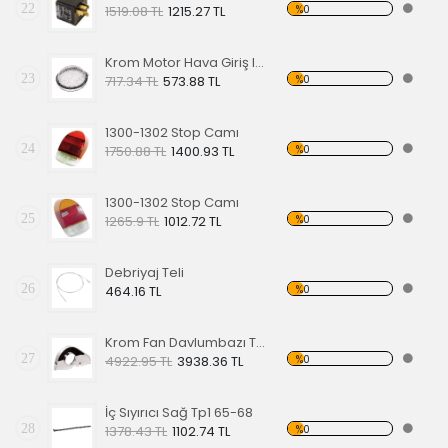
22
%0
1519.08 TL
1215.27 TL
Krom Motor Hava Giriş Izgarası
23
%0
717.34 TL
573.88 TL
1300-1302 Stop Camı
24
%0
1750.88 TL
1400.93 TL
1300-1302 Stop Camı
25
%0
1265.9 TL
1012.72 TL
Debriyaj Teli
26
%0
464.16 TL
Krom Fan Davlumbazı Tek Fan
27
%0
4922.95 TL
3938.36 TL
İç Sıyırıcı Sağ Tp1 65-68
28
%0
1378.43 TL
1102.74 TL