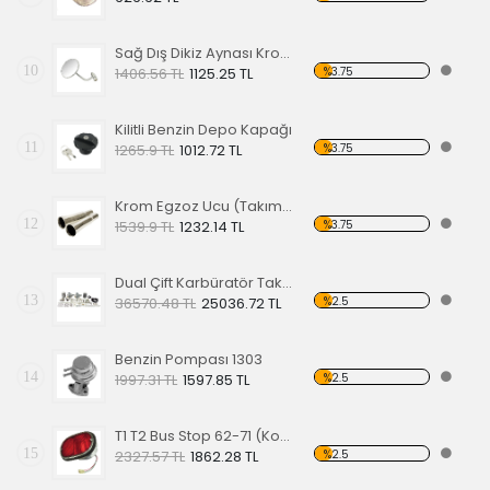
Sağ Dış Dikiz Aynası Krom 50-68
10
%3.75
1406.56 TL
1125.25 TL
Kilitli Benzin Depo Kapağı
11
%3.75
1265.9 TL
1012.72 TL
Krom Egzoz Ucu (Takım Fiyatıdır)
12
%3.75
1539.9 TL
1232.14 TL
Dual Çift Karbüratör Takımı -EPC-34 TP1
13
%2.5
36570.48 TL
25036.72 TL
Benzin Pompası 1303
14
%2.5
1997.31 TL
1597.85 TL
T1 T2 Bus Stop 62-71 (Komple)
15
%2.5
2327.57 TL
1862.28 TL