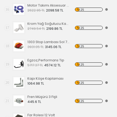
Motor Takımı Aksesuar Kiti Mavi
16
%1.25
2622.95 TL
2098.58 TL
Krom Yağ Soğutucu Kapakları
17
%1.25
2749.54 TL
2199.86 TL
1303 Stop Lambası Sol 73-79
18
%1.25
3931.05 TL
3145.06 TL
Egzoz,Performans Tip
19
%1.25
5717.37 TL
4574.12 TL
Kapı Köşe Kaplaması
20
%1.25
1064.98 TL
Fren Müşürü 3 Fişli
21
%1.25
445.6 TL
Far Rolesi 12 Volt