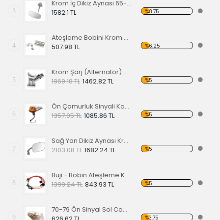
Krom İç Dikiz Aynası 65-67
3
%8.75
1582.1 TL
Ateşleme Bobini Krom Kaplaması
4
%6.25
507.98 TL
Krom Şarj (Alternatör) Dinamo Ayağı
5
%5
1969.18 TL
1462.82 TL
Ön Çamurluk Sinyali Komple 65> 1300-1302-1303
6
%5
1357.05 TL
1085.86 TL
Sağ Yan Dikiz Aynası Krom 68-79
7
%5
2103.08 TL
1682.24 TL
Buji - Bobin Ateşleme Kablo Seti - Kırmızı
8
%5
1399.24 TL
843.93 TL
70-79 Ön Sinyal Sol Cam Şeffaf (Amerikan Sinyal)
9
%3.75
626.62 TL