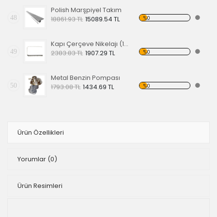
Polish Marşpiyel Takım
48
%0
18861.93 TL
15089.54 TL
Kapı Çerçeve Nikelajı (1200)
49
%0
2383.83 TL
1907.29 TL
Metal Benzin Pompası
50
%0
1793.08 TL
1434.69 TL
Ürün Özellikleri
Yorumlar
(0)
Ürün Resimleri