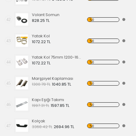
Volant Somun
42
%0
828.25 TL
Yatak Kol
43
%0
1072.22 TL
Yatak Kol 75mm 1200-1600cc
44
%0
1072.22 TL
Marşpiyel Kaplaması
45
%0
1300.78 TL
1040.85 TL
Kapı Eşiği Takımı
46
%0
1997.31 TL
1597.85 TL
Kolçak
47
%0
3368.42 TL
2694.96 TL