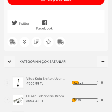
Twitter
Facebook
KATEGORİNİN ÇOK SATANLARI
Vites Kolu Shifter, Uzun Tip, (Tetikli Model)
1
%26.25
4500.98 TL
El Fren Tabancası Krom
2
%8.75
3094.43 TL