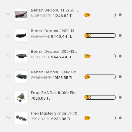
Benzin Deposu TT 2/55-67 Model,Çelik Gövdeli
29
%0
14058.82 TL
11246.83 TL
Benzin Deposu 1200-1300 60-67
30
%0
11807.77 TL
9446.44 TL
Benzin Deposu 1300-1302-1303 68-74,Model
31
%0
11807.77 TL
9446.44 TL
Benzin Deposu Çelik Gövdeli Super Beetle
32
%0
23904.16 TL
19123.55 TL
Empi SVA Distribütör Elektronik Ateşlemeli
33
%0
7026.03 TL
Fren Master Silindir 71-70
34
%0
7792.33 TL
6233.86 TL