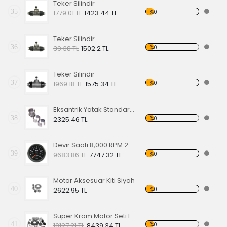
Teker Silindir
35
%0
1779.01 TL
1423.44 TL
Teker Silindir
36
%0
39.38 TL
1502.2 TL
Teker Silindir
37
%0
1969.18 TL
1575.34 TL
Eksantrik Yatak Standart 1300-1600cc
38
%0
2325.46 TL
Devir Saati 8,000 RPM 2 1/16"
39
%0
9683.86 TL
7747.32 TL
Motor Aksesuar Kiti Siyah
40
%0
2622.95 TL
Süper Krom Motor Seti Full Set Şeffaf-Siyah
41
%0
10127.21 TL
8439.34 TL