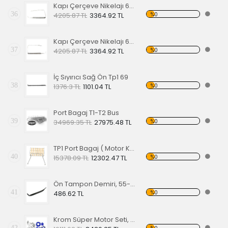
Kapı Çerçeve Nikelajı 65 Sol Ön
36
%0
4205.87 TL
3364.92 TL
Kapı Çerçeve Nikelajı 65 Sağ Ön
37
%0
4205.87 TL
3364.92 TL
İç Sıyırıcı Sağ Ön Tp1 69
38
%0
1376.3 TL
1101.04 TL
Port Bagaj T1-T2 Bus
39
%0
34969.35 TL
27975.48 TL
TP1 Port Bagaj ( Motor Kaput Üstü )
40
%0
15378.09 TL
12302.47 TL
Ön Tampon Demiri, 55-67 EA
41
%0
486.62 TL
Krom Süper Motor Seti, Mavi
42