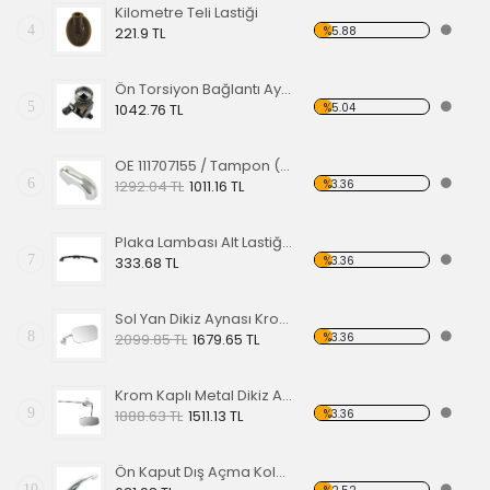
Kilometre Teli Lastiği
4
%5.88
221.9 TL
Ön Torsiyon Bağlantı Ayarlayıcı (ADJUSTER ) 60-65
5
%5.04
1042.76 TL
OE 111707155 / Tampon (Babası) Koruma Krom 1200-1300 52-67
6
%3.36
1292.04 TL
1011.16 TL
Plaka Lambası Alt Lastiği 67-79 EA
7
%3.36
333.68 TL
Sol Yan Dikiz Aynası Krom 68-79
8
%3.36
2099.85 TL
1679.65 TL
Krom Kaplı Metal Dikiz Aynası 57
9
%3.36
1888.63 TL
1511.13 TL
Ön Kaput Dış Açma Kolu Nikelajlı 52-67
10