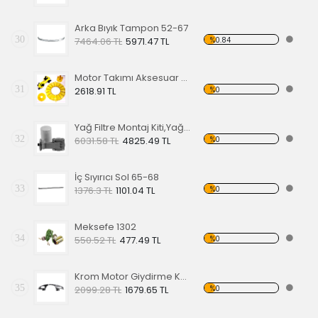
Arka Bıyık Tampon 52-67
30
%0.84
7464.06 TL
5971.47 TL
Motor Takımı Aksesuar Kiti Sarı
31
%0
2618.91 TL
Yağ Filtre Montaj Kiti,Yağ Filtresi Dahil
32
%0
6031.58 TL
4825.49 TL
İç Sıyırıcı Sol 65-68
33
%0
1376.3 TL
1101.04 TL
Meksefe 1302
34
%0
550.52 TL
477.49 TL
Krom Motor Giydirme Kapağı
35
%0
2099.28 TL
1679.65 TL