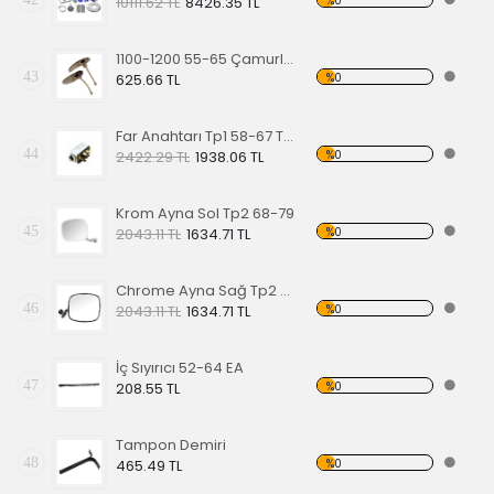
%0
10111.62 TL
8426.35 TL
1100-1200 55-65 Çamurluk Sinyali Alt Lastiği Takımı
43
%0
625.66 TL
Far Anahtarı Tp1 58-67 Tp2 68-70 Tp3 64-67
44
%0
2422.29 TL
1938.06 TL
Krom Ayna Sol Tp2 68-79
45
%0
2043.11 TL
1634.71 TL
Chrome Ayna Sağ Tp2 68-79
46
%0
2043.11 TL
1634.71 TL
İç Sıyırıcı 52-64 EA
47
%0
208.55 TL
Tampon Demiri
48
%0
465.49 TL