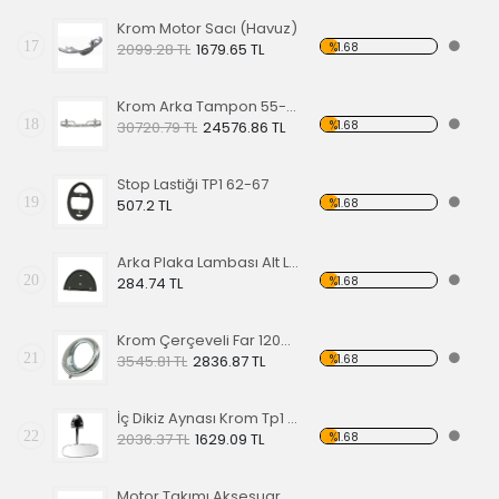
Krom Motor Sacı (Havuz)
17
%1.68
2099.28 TL
1679.65 TL
Krom Arka Tampon 55-67 Model,Borulu Tip
18
%1.68
30720.79 TL
24576.86 TL
Stop Lastiği TP1 62-67
19
%1.68
507.2 TL
Arka Plaka Lambası Alt Lastiği 1200
20
%1.68
284.74 TL
Krom Çerçeveli Far 1200 60-67
21
%1.68
3545.81 TL
2836.87 TL
İç Dikiz Aynası Krom Tp1 58-64
22
%1.68
2036.37 TL
1629.09 TL
Motor Takımı Aksesuar Kiti Kırmızı