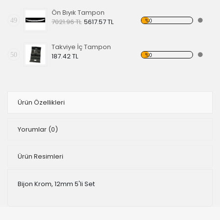
Ön Bıyık Tampon
49
%0
7021.96 TL
5617.57 TL
Takviye İç Tampon
50
%0
187.42 TL
Ürün Özellikleri
Yorumlar
(0)
Ürün Resimleri
Bijon Krom, 12mm 5'li Set