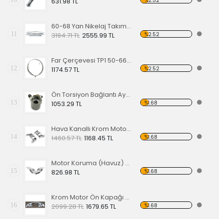
%2.52
631.98 TL
60-68 Yan Nikelaj Takımı Kalın Tip
11
%2.52
3194.71 TL
2555.99 TL
Far Çerçevesi TP1 50-66 TP2 50-67
12
%2.52
1174.57 TL
Ön Torsiyon Bağlantı Ayarlayıcı (ADJUSTER ) 66 Ve Üstü Modeller İçin
13
%1.68
1053.29 TL
Hava Kanallı Krom Motor Arka Kapağı
14
%1.68
1460.57 TL
1168.45 TL
Motor Koruma (Havuz) Sacı Alt Krom
15
%1.68
826.98 TL
Krom Motor Ön Kapağı (Havuz) Nikelajlı
16
%1.68
2099.28 TL
1679.65 TL