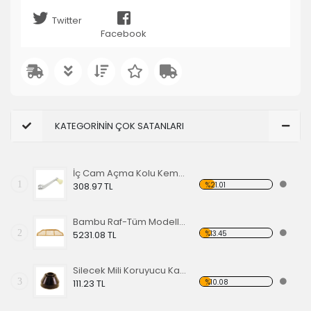
Twitter
Facebook
KATEGORİNİN ÇOK SATANLARI
İç Cam Açma Kolu Kemik Renk-56-67 EA
1
%21.01
308.97 TL
Bambu Raf-Tüm Modeller İçin
2
%13.45
5231.08 TL
Silecek Mili Koruyucu Kapak
3
%10.08
111.23 TL