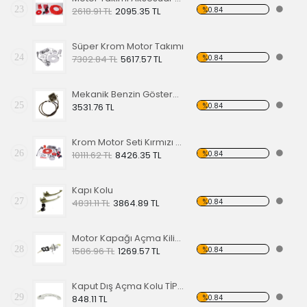
23
%0.84
2618.91 TL
2095.35 TL
Süper Krom Motor Takımı
24
%0.84
7302.84 TL
5617.57 TL
Mekanik Benzin Göstergesi 1962-1967 Model OE 113919029
25
%0.84
3531.76 TL
Krom Motor Seti Kırmızı Süper Delüks
26
%0.84
10111.62 TL
8426.35 TL
Kapı Kolu
27
%0.84
4831.11 TL
3864.89 TL
Motor Kapağı Açma Kilidi 67-71
28
%0.84
1586.96 TL
1269.57 TL
Kaput Dış Açma Kolu TİP 1 68-79
29
%0.84
848.11 TL