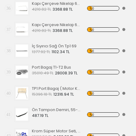
Kapı Çerçeve Nikelajı 65 Sol Ön
36
%0
4210.82 TL
3368.88 TL
Kapı Çerçeve Nikelajı 65 Sağ Ön
37
%0
4210.82 TL
3368.88 TL
İç Sıyırıcı Sağ Ön Tp1 69
38
%0
1377.92 TL
1102.34 TL
Port Bagaj T1-T2 Bus
39
%0
35010.49 TL
28008.39 TL
TP1 Port Bagaj ( Motor Kaput Üstü )
40
%0
15396.18 TL
12316.94 TL
Ön Tampon Demiri, 55-67 EA
41
%0
487.19 TL
Krom Süper Motor Seti, Mavi
42