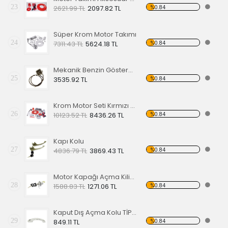
23
%0.84
2621.99 TL
2097.82 TL
Süper Krom Motor Takımı
24
%0.84
7311.43 TL
5624.18 TL
Mekanik Benzin Göstergesi 1962-1967 Model OE 113919029
25
%0.84
3535.92 TL
Krom Motor Seti Kırmızı Süper Delüks
26
%0.84
10123.52 TL
8436.26 TL
Kapı Kolu
27
%0.84
4836.79 TL
3869.43 TL
Motor Kapağı Açma Kilidi 67-71
28
%0.84
1588.83 TL
1271.06 TL
Kaput Dış Açma Kolu TİP 1 68-79
29
%0.84
849.11 TL