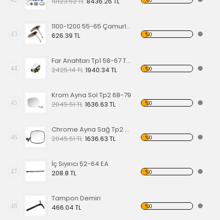
%0
10123.52 TL
8436.26 TL
1100-1200 55-65 Çamurluk Sinyali Alt Lastiği Takımı
43
%0
626.39 TL
Far Anahtarı Tp1 58-67 Tp2 68-70 Tp3 64-67
44
%0
2425.14 TL
1940.34 TL
Krom Ayna Sol Tp2 68-79
45
%0
2045.51 TL
1636.63 TL
Chrome Ayna Sağ Tp2 68-79
46
%0
2045.51 TL
1636.63 TL
İç Sıyırıcı 52-64 EA
47
%0
208.8 TL
Tampon Demiri
48
%0
466.04 TL