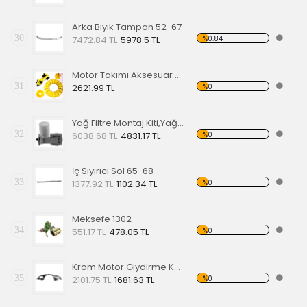
Arka Bıyık Tampon 52-67
30
%0.84
7472.84 TL
5978.5 TL
Motor Takımı Aksesuar Kiti Sarı
31
%0
2621.99 TL
Yağ Filtre Montaj Kiti,Yağ Filtresi Dahil
32
%0
6038.68 TL
4831.17 TL
İç Sıyırıcı Sol 65-68
33
%0
1377.92 TL
1102.34 TL
Meksefe 1302
34
%0
551.17 TL
478.05 TL
Krom Motor Giydirme Kapağı
35
%0
2101.75 TL
1681.63 TL