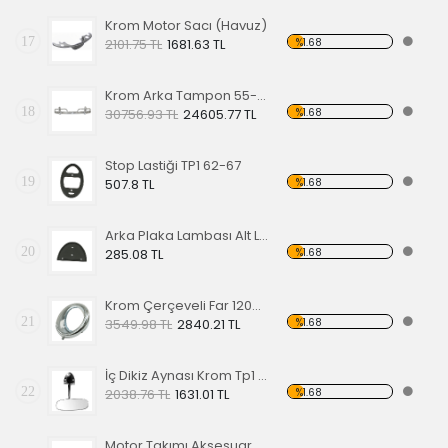
Krom Motor Sacı (Havuz)
17
%1.68
2101.75 TL
1681.63 TL
Krom Arka Tampon 55-67 Model,Borulu Tip
18
%1.68
30756.93 TL
24605.77 TL
Stop Lastiği TP1 62-67
19
%1.68
507.8 TL
Arka Plaka Lambası Alt Lastiği 1200
20
%1.68
285.08 TL
Krom Çerçeveli Far 1200 60-67
21
%1.68
3549.98 TL
2840.21 TL
İç Dikiz Aynası Krom Tp1 58-64
22
%1.68
2038.76 TL
1631.01 TL
Motor Takımı Aksesuar Kiti Kırmızı