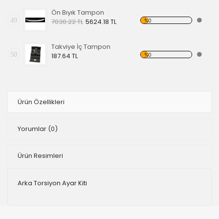
Ön Bıyık Tampon
49
%0
7030.22 TL
5624.18 TL
Takviye İç Tampon
50
%0
187.64 TL
Ürün Özellikleri
Yorumlar
(0)
Ürün Resimleri
Arka Torsiyon Ayar Kiti