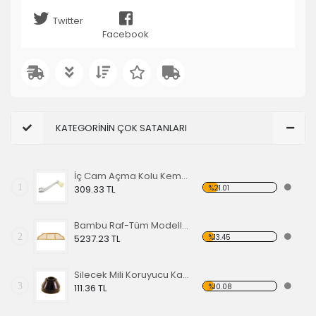
Twitter
Facebook
KATEGORİNİN ÇOK SATANLARI
İç Cam Açma Kolu Kemik Renk-56-67 EA
1
%21.01
309.33 TL
Bambu Raf-Tüm Modeller İçin
2
%13.45
5237.23 TL
Silecek Mili Koruyucu Kapak
3
%10.08
111.36 TL