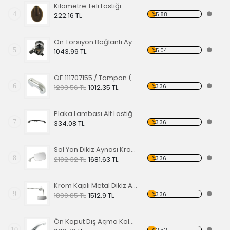
Kilometre Teli Lastiği
4
%5.88
222.16 TL
Ön Torsiyon Bağlantı Ayarlayıcı (ADJUSTER ) 60-65
5
%5.04
1043.99 TL
OE 111707155 / Tampon (Babası) Koruma Krom 1200-1300 52-67
6
%3.36
1293.56 TL
1012.35 TL
Plaka Lambası Alt Lastiği 67-79 EA
7
%3.36
334.08 TL
Sol Yan Dikiz Aynası Krom 68-79
8
%3.36
2102.32 TL
1681.63 TL
Krom Kaplı Metal Dikiz Aynası 57
9
%3.36
1890.85 TL
1512.9 TL
Ön Kaput Dış Açma Kolu Nikelajlı 52-67
10