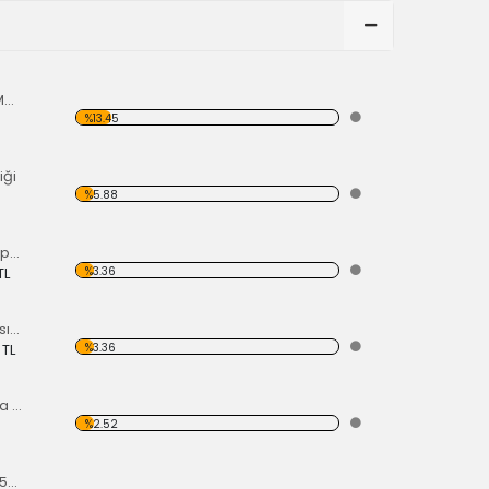
Bambu Raf-Tüm Modeller İçin
%13.45
iği
%5.88
OE 111707155 / Tampon (Babası) Koruma Krom 1200-1300 52-67
%3.36
TL
Sol Yan Dikiz Aynası Krom 68-79
%3.36
 TL
Ön Kaput Dış Açma Kolu Nikelajlı 52-67
%2.52
Far Çerçevesi TP1 50-66 TP2 50-67