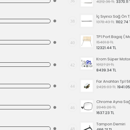
36
4212.36 TL
3370.11 
38
1378.43 TL
1102.74 
15401.8 TL
40
12321.44 TL
10127.21 TL
42
8439.34 TL
44
2426.03 TL
1941.05
2046.26 TL
46
1637.23 TL
Tampon Demiri
48
466.21 TL