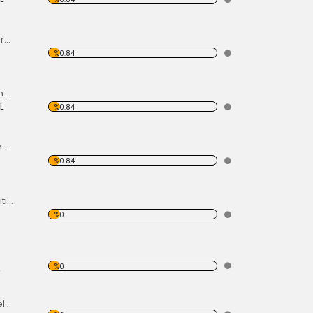
Krom Motor Seti Kırmızı Süper Delüks
%0.84
Motor Kapağı Açma Kilidi 67-71
L
%0.84
Arka Bıyık Tampon 52-67
%0.84
Yağ Filtre Montaj Kiti,Yağ Filtresi Dahil
%0
%0
Kapı Çerçeve Nikelajı 65 Sol Ön