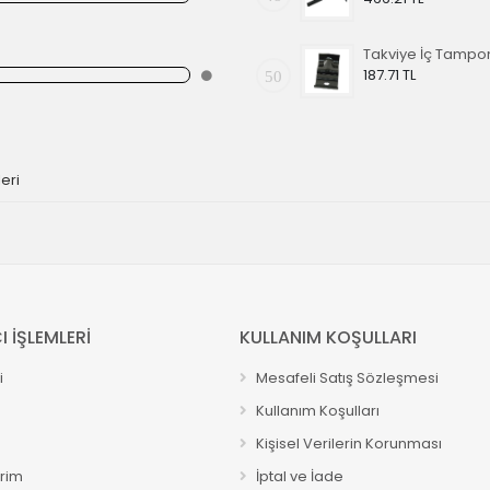
Takviye İç Tampo
187.71 TL
50
eri
I İŞLEMLERİ
KULLANIM KOŞULLARI
i
Mesafeli Satış Sözleşmesi
Kullanım Koşulları
Kişisel Verilerin Korunması
erim
İptal ve İade