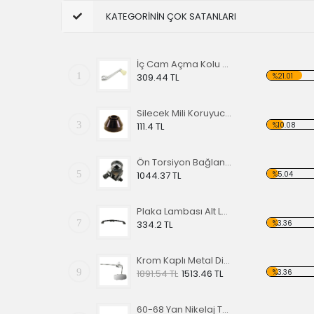
KATEGORİNİN ÇOK SATANLARI
İç Cam Açma Kolu Kemik Renk-56-67 EA
1
%21.01
309.44 TL
Silecek Mili Koruyucu Kapak
3
%10.08
111.4 TL
Ön Torsiyon Bağlantı Ayarlayıcı (ADJUSTER ) 60-65
5
%5.04
1044.37 TL
Plaka Lambası Alt Lastiği 67-79 EA
7
%3.36
334.2 TL
Krom Kaplı Metal Dikiz Aynası 57
9
%3.36
1891.54 TL
1513.46 TL
60-68 Yan Nikelaj Takımı Kalın Tip