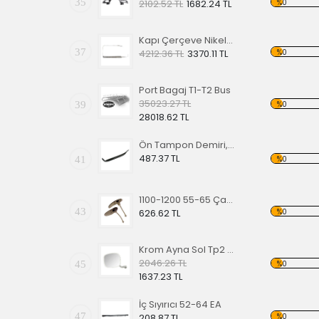
35
%0
2102.52 TL
1682.24 TL
Kapı Çerçeve Nikelajı 65 Sağ Ön
37
%0
4212.36 TL
3370.11 TL
Port Bagaj T1-T2 Bus
35023.27 TL
39
%0
28018.62 TL
Ön Tampon Demiri, 55-67 EA
487.37 TL
41
%0
1100-1200 55-65 Çamurluk Sinyali Alt Lastiği Takımı
43
%0
626.62 TL
Krom Ayna Sol Tp2 68-79
2046.26 TL
45
%0
1637.23 TL
İç Sıyırıcı 52-64 EA
47
%0
208.87 TL