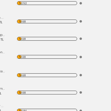
%2.52
Hava Kanallı Krom Motor Arka Kapağı
%1.68
TL
Krom Motor Ön Kapağı (Havuz) Nikelajlı
%1.68
 TL
Krom Arka Tampon 55-67 Model,Borulu Tip
%1.68
Arka Plaka Lambası Alt Lastiği 1200
%1.68
İç Dikiz Aynası Krom Tp1 58-64
%1.68
L
Süper Krom Motor Takımı
L
%0.84