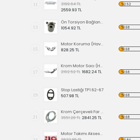
3199.64 TL
11
%2.52
2559.93 TL
Ön Torsiyon Bağlantı Ayarlayıcı (ADJUSTER ) 66 Ve Üstü Modeller İçin
13
%1.68
1054.92 TL
Motor Koruma (Havuz) Sacı Alt Krom
15
%1.68
828.25 TL
Krom Motor Sacı (Havuz)
2102.52 TL
1682.24 TL
17
%1.68
Stop Lastiği TP1 62-67
19
%1.68
507.98 TL
Krom Çerçeveli Far 1200 60-67
21
%1.68
3551.28 TL
2841.25 TL
Motor Takımı Aksesuar Kiti Kırmızı
2622.95 TL
23
%0.84