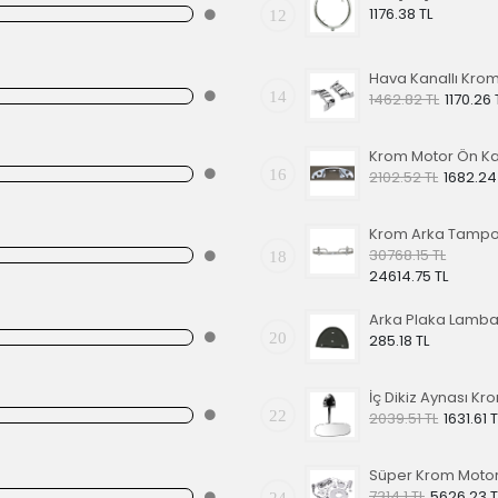
1176.38 TL
12
14
1462.82 TL
1170.26 
16
2102.52 TL
1682.24
30768.15 TL
18
24614.75 TL
20
285.18 TL
22
2039.51 TL
1631.61 T
7314.1 TL
5626.23 T
24