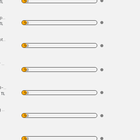
%0
TL
İç Sıyırıcı Sağ Ön Tp1 69
%0
TL
TP1 Port Bagaj ( Motor Kaput Üstü )
%0
Krom Süper Motor Seti, Mavi
%0
Far Anahtarı Tp1 58-67 Tp2 68-70 Tp3 64-67
%0
 TL
Chrome Ayna Sağ Tp2 68-79
%0
%0