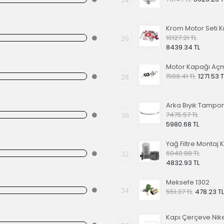
10127.21 TL
26
8439.34 TL
1589.41 TL
1271.53 T
28
7475.57 TL
30
5980.68 TL
6040.88 TL
32
4832.93 TL
Meksefe 1302
34
551.37 TL
478.23 TL