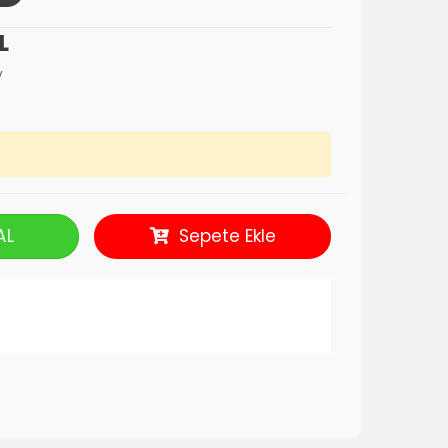
L
V
AL
Sepete Ekle