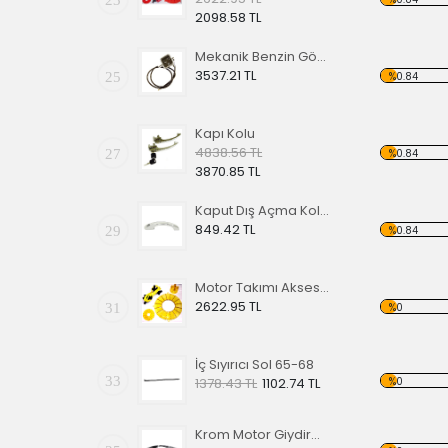
2098.58 TL
Mekanik Benzin Göstergesi 1962-1967 Model OE 113919029
3537.21 TL
25
%0.84
Kapı Kolu
4838.56 TL
27
%0.84
3870.85 TL
Kaput Dış Açma Kolu TİP 1 68-79
849.42 TL
29
%0.84
Motor Takımı Aksesuar Kiti Sarı
2622.95 TL
31
%0
İç Sıyırıcı Sol 65-68
33
%0
1378.43 TL
1102.74 TL
Krom Motor Giydirme Kapağı