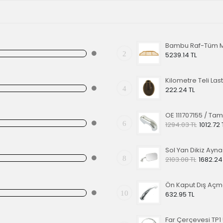
2
5239.14 TL
Kilometre Teli Last
4
222.24 TL
6
1294.03 TL
1012.72 
8
2103.08 TL
1682.24
10
632.95 TL