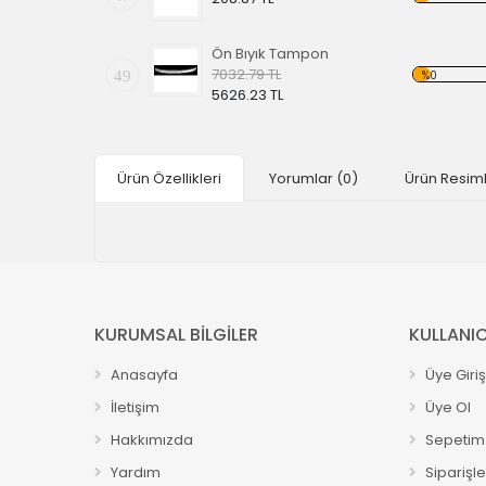
Ön Bıyık Tampon
7032.79 TL
49
%0
5626.23 TL
Ürün Özellikleri
Yorumlar
(0)
Ürün Resiml
KURUMSAL BİLGİLER
KULLANIC
Anasayfa
Üye Giriş
İletişim
Üye Ol
Hakkımızda
Sepetim
Yardım
Siparişl