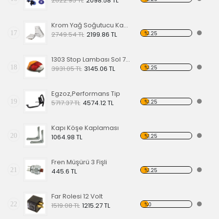
2622.95 TL
2098.58 TL
Krom Yağ Soğutucu Kapakları
17
%1.25
2749.54 TL
2199.86 TL
1303 Stop Lambası Sol 73-79
18
%1.25
3931.05 TL
3145.06 TL
Egzoz,Performans Tip
19
%1.25
5717.37 TL
4574.12 TL
Kapı Köşe Kaplaması
20
%1.25
1064.98 TL
Fren Müşürü 3 Fişli
21
%1.25
445.6 TL
Far Rolesi 12 Volt
22
%0
1519.08 TL
1215.27 TL