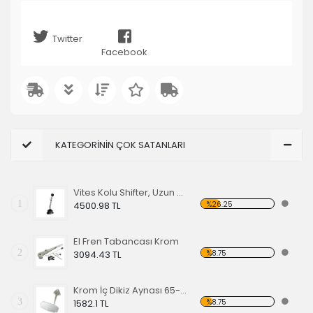
Twitter
Facebook
KATEGORİNİN ÇOK SATANLARI
Vites Kolu Shifter, Uzun Tip, (Tetikli Model)
1
%26.25
4500.98 TL
El Fren Tabancası Krom
2
%8.75
3094.43 TL
Krom İç Dikiz Aynası 65-67
3
%8.75
1582.1 TL