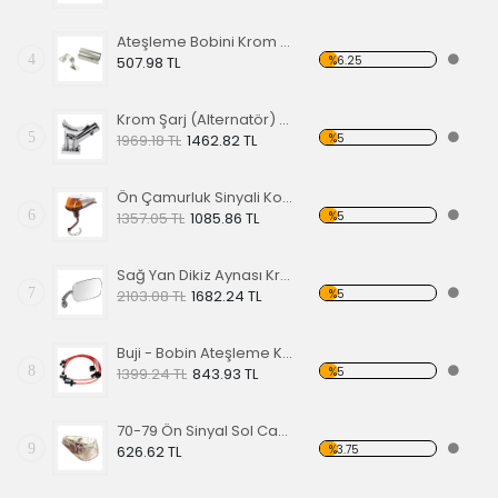
Ateşleme Bobini Krom Kaplaması
4
%6.25
507.98 TL
Krom Şarj (Alternatör) Dinamo Ayağı
5
%5
1969.18 TL
1462.82 TL
Ön Çamurluk Sinyali Komple 65> 1300-1302-1303
6
%5
1357.05 TL
1085.86 TL
Sağ Yan Dikiz Aynası Krom 68-79
7
%5
2103.08 TL
1682.24 TL
Buji - Bobin Ateşleme Kablo Seti - Kırmızı
8
%5
1399.24 TL
843.93 TL
70-79 Ön Sinyal Sol Cam Şeffaf (Amerikan Sinyal)
9
%3.75
626.62 TL