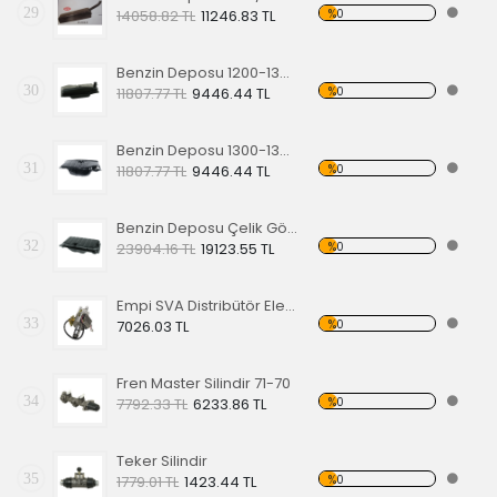
29
%0
14058.82 TL
11246.83 TL
Benzin Deposu 1200-1300 60-67
30
%0
11807.77 TL
9446.44 TL
Benzin Deposu 1300-1302-1303 68-74,Model
31
%0
11807.77 TL
9446.44 TL
Benzin Deposu Çelik Gövdeli Super Beetle
32
%0
23904.16 TL
19123.55 TL
Empi SVA Distribütör Elektronik Ateşlemeli
33
%0
7026.03 TL
Fren Master Silindir 71-70
34
%0
7792.33 TL
6233.86 TL
Teker Silindir
35
%0
1779.01 TL
1423.44 TL