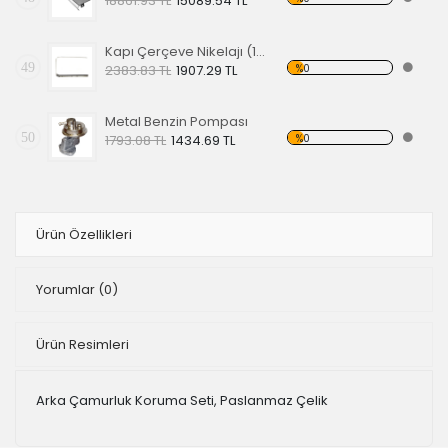
18861.93 TL
15089.54 TL
Kapı Çerçeve Nikelajı (1200)
49
%0
2383.83 TL
1907.29 TL
Metal Benzin Pompası
50
%0
1793.08 TL
1434.69 TL
Ürün Özellikleri
Yorumlar
(0)
Ürün Resimleri
Arka Çamurluk Koruma Seti, Paslanmaz Çelik