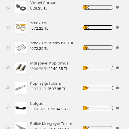
Volant Somun
42
%0
828.25 TL
Yatak Kol
43
%0
1072.22 TL
Yatak Kol 75mm 1200-1600cc
44
%0
1072.22 TL
Marşpiyel Kaplaması
45
%0
1300.78 TL
1040.85 TL
Kapı Eşiği Takımı
46
%0
1997.31 TL
1597.85 TL
Kolçak
47
%0
3368.42 TL
2694.96 TL
Polish Marşpiyel Takım
48
%0