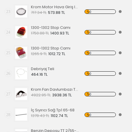
Krom Motor Hava Giriş Izgarası
23
%0
717.34 TL
573.88 TL
1300-1302 Stop Camı
24
%0
1750.88 TL
1400.93 TL
1300-1302 Stop Camı
25
%0
1265.9 TL
1012.72 TL
Debriyaj Teli
26
%0
464.16 TL
Krom Fan Davlumbazı Tek Fan
27
%0
4922.95 TL
3938.36 TL
İç Sıyırıcı Sağ Tp1 65-68
28
%0
1378.43 TL
1102.74 TL
Benzin Deposu TT 2/55-67 Model,Çelik Gövdeli