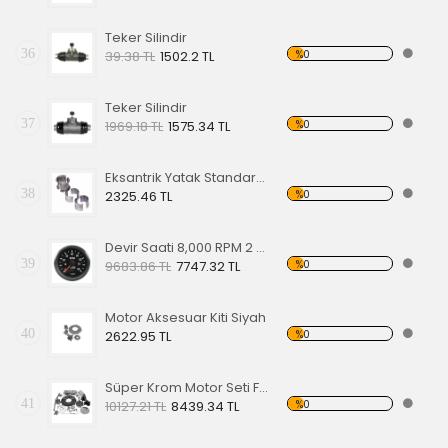
Teker Silindir
36
%0
39.38 TL
1502.2 TL
Teker Silindir
37
%0
1969.18 TL
1575.34 TL
Eksantrik Yatak Standart 1300-1600cc
38
%0
2325.46 TL
Devir Saati 8,000 RPM 2 1/16"
39
%0
9683.86 TL
7747.32 TL
Motor Aksesuar Kiti Siyah
40
%0
2622.95 TL
Süper Krom Motor Seti Full Set Şeffaf-Siyah
41
%0
10127.21 TL
8439.34 TL