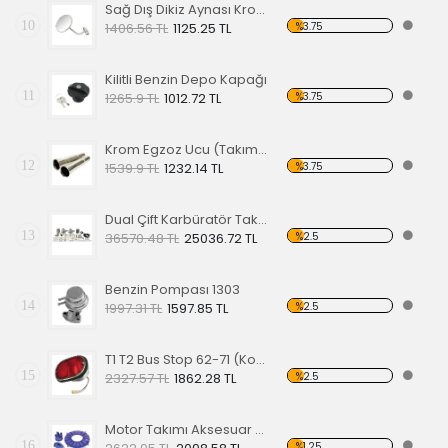
Sağ Dış Dikiz Aynası Krom 50-68
10
%3.75
1406.56 TL
1125.25 TL
Kilitli Benzin Depo Kapağı
11
%3.75
1265.9 TL
1012.72 TL
Krom Egzoz Ucu (Takım Fiyatıdır)
12
%3.75
1539.9 TL
1232.14 TL
Dual Çift Karbüratör Takımı -EPC-34 TP1
13
%2.5
36570.48 TL
25036.72 TL
Benzin Pompası 1303
14
%2.5
1997.31 TL
1597.85 TL
T1 T2 Bus Stop 62-71 (Komple)
15
%2.5
2327.57 TL
1862.28 TL
Motor Takımı Aksesuar Kiti Mavi
16
%1.25