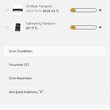
Ön Bıyık Tampon
49
%0
7032.79 TL
5626.23 TL
Takviye İç Tampon
50
%0
187.71 TL
Ürün Özellikleri
Yorumlar
(0)
Ürün Resimleri
Akü Şase Kablosu, "9"