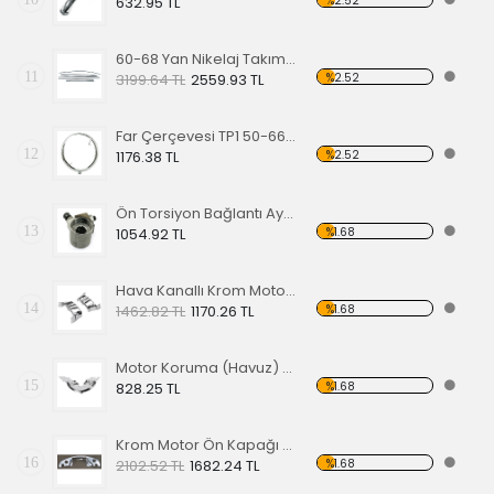
%2.52
632.95 TL
60-68 Yan Nikelaj Takımı Kalın Tip
11
%2.52
3199.64 TL
2559.93 TL
Far Çerçevesi TP1 50-66 TP2 50-67
12
%2.52
1176.38 TL
Ön Torsiyon Bağlantı Ayarlayıcı (ADJUSTER ) 66 Ve Üstü Modeller İçin
13
%1.68
1054.92 TL
Hava Kanallı Krom Motor Arka Kapağı
14
%1.68
1462.82 TL
1170.26 TL
Motor Koruma (Havuz) Sacı Alt Krom
15
%1.68
828.25 TL
Krom Motor Ön Kapağı (Havuz) Nikelajlı
16
%1.68
2102.52 TL
1682.24 TL