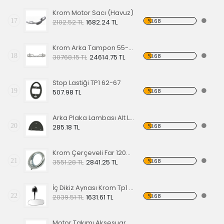
Krom Motor Sacı (Havuz)
17
%1.68
2102.52 TL
1682.24 TL
Krom Arka Tampon 55-67 Model,Borulu Tip
18
%1.68
30768.15 TL
24614.75 TL
Stop Lastiği TP1 62-67
19
%1.68
507.98 TL
Arka Plaka Lambası Alt Lastiği 1200
20
%1.68
285.18 TL
Krom Çerçeveli Far 1200 60-67
21
%1.68
3551.28 TL
2841.25 TL
İç Dikiz Aynası Krom Tp1 58-64
22
%1.68
2039.51 TL
1631.61 TL
Motor Takımı Aksesuar Kiti Kırmızı