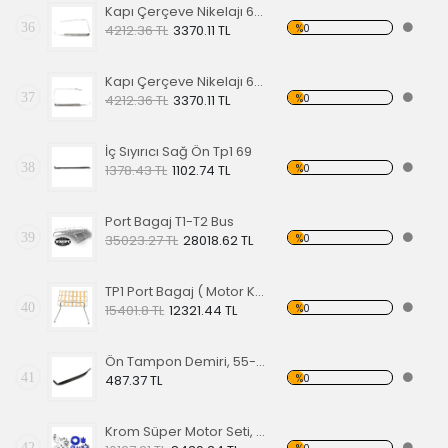
Kapı Çerçeve Nikelajı 65 Sol Ön
36
%0
4212.36 TL
3370.11 TL
Kapı Çerçeve Nikelajı 65 Sağ Ön
37
%0
4212.36 TL
3370.11 TL
İç Sıyırıcı Sağ Ön Tp1 69
38
%0
1378.43 TL
1102.74 TL
Port Bagaj T1-T2 Bus
39
%0
35023.27 TL
28018.62 TL
TP1 Port Bagaj ( Motor Kaput Üstü )
40
%0
15401.8 TL
12321.44 TL
Ön Tampon Demiri, 55-67 EA
41
%0
487.37 TL
Krom Süper Motor Seti, Mavi
42