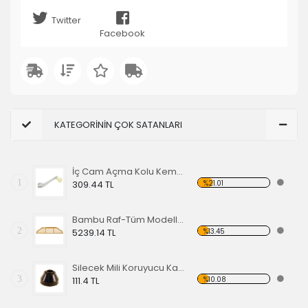
Twitter
Facebook
KATEGORİNİN ÇOK SATANLARI
İç Cam Açma Kolu Kemik Renk-56-67 EA
1
%21.01
309.44 TL
Bambu Raf-Tüm Modeller İçin
2
%13.45
5239.14 TL
Silecek Mili Koruyucu Kapak
3
%10.08
111.4 TL