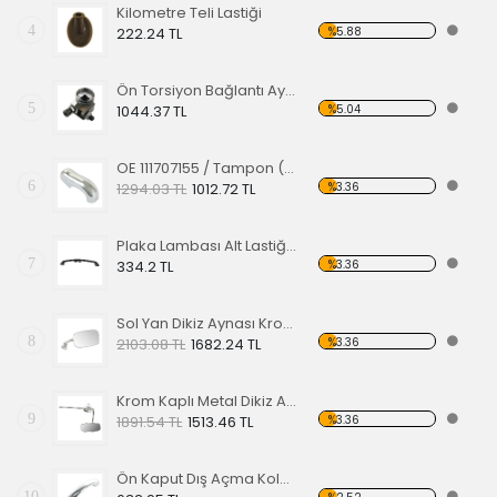
Kilometre Teli Lastiği
4
%5.88
222.24 TL
Ön Torsiyon Bağlantı Ayarlayıcı (ADJUSTER ) 60-65
5
%5.04
1044.37 TL
OE 111707155 / Tampon (Babası) Koruma Krom 1200-1300 52-67
6
%3.36
1294.03 TL
1012.72 TL
Plaka Lambası Alt Lastiği 67-79 EA
7
%3.36
334.2 TL
Sol Yan Dikiz Aynası Krom 68-79
8
%3.36
2103.08 TL
1682.24 TL
Krom Kaplı Metal Dikiz Aynası 57
9
%3.36
1891.54 TL
1513.46 TL
Ön Kaput Dış Açma Kolu Nikelajlı 52-67
10