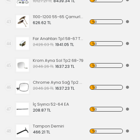
%0
10127.21 TL
8439.34 TL
1100-1200 55-65 Çamurluk Sinyali Alt Lastiği Takımı
43
%0
626.62 TL
Far Anahtarı Tp1 58-67 Tp2 68-70 Tp3 64-67
44
%0
2426.03 TL
1941.05 TL
Krom Ayna Sol Tp2 68-79
45
%0
2046.26 TL
1637.23 TL
Chrome Ayna Sağ Tp2 68-79
46
%0
2046.26 TL
1637.23 TL
İç Sıyırıcı 52-64 EA
47
%0
208.87 TL
Tampon Demiri
48
%0
466.21 TL