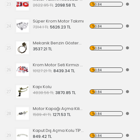
23
%0.84
2622.95 TL
2098.58 TL
Süper Krom Motor Takımı
24
%0.84
7314.1 TL
5626.23 TL
Mekanik Benzin Göstergesi 1962-1967 Model OE 113919029
25
%0.84
3537.21 TL
Krom Motor Seti Kırmızı Süper Delüks
26
%0.84
10127.21 TL
8439.34 TL
Kapı Kolu
27
%0.84
4838.56 TL
3870.85 TL
Motor Kapağı Açma Kilidi 67-71
28
%0.84
1589.41 TL
1271.53 TL
Kaput Dış Açma Kolu TİP 1 68-79
29
%0.84
849.42 TL