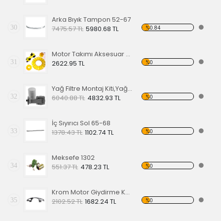
Arka Bıyık Tampon 52-67
30
%0.84
7475.57 TL
5980.68 TL
Motor Takımı Aksesuar Kiti Sarı
31
%0
2622.95 TL
Yağ Filtre Montaj Kiti,Yağ Filtresi Dahil
32
%0
6040.88 TL
4832.93 TL
İç Sıyırıcı Sol 65-68
33
%0
1378.43 TL
1102.74 TL
Meksefe 1302
34
%0
551.37 TL
478.23 TL
Krom Motor Giydirme Kapağı
35
%0
2102.52 TL
1682.24 TL