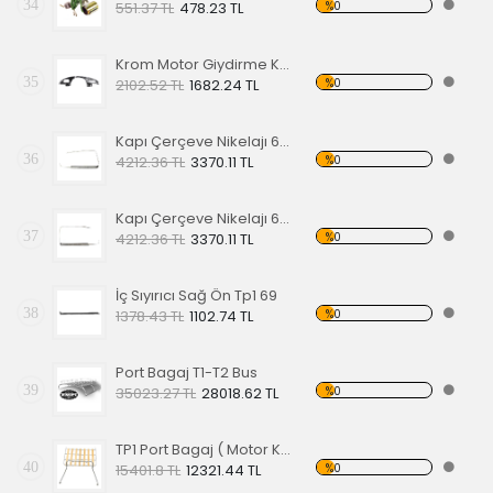
34
%0
551.37 TL
478.23 TL
Krom Motor Giydirme Kapağı
35
%0
2102.52 TL
1682.24 TL
Kapı Çerçeve Nikelajı 65 Sol Ön
36
%0
4212.36 TL
3370.11 TL
Kapı Çerçeve Nikelajı 65 Sağ Ön
37
%0
4212.36 TL
3370.11 TL
İç Sıyırıcı Sağ Ön Tp1 69
38
%0
1378.43 TL
1102.74 TL
Port Bagaj T1-T2 Bus
39
%0
35023.27 TL
28018.62 TL
TP1 Port Bagaj ( Motor Kaput Üstü )
40
%0
15401.8 TL
12321.44 TL