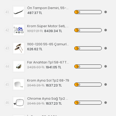
Ön Tampon Demiri, 55-67 EA
41
%0
487.37 TL
Krom Süper Motor Seti, Mavi
42
%0
10127.21 TL
8439.34 TL
1100-1200 55-65 Çamurluk Sinyali Alt Lastiği Takımı
43
%0
626.62 TL
Far Anahtarı Tp1 58-67 Tp2 68-70 Tp3 64-67
44
%0
2426.03 TL
1941.05 TL
Krom Ayna Sol Tp2 68-79
45
%0
2046.26 TL
1637.23 TL
Chrome Ayna Sağ Tp2 68-79
46
%0
2046.26 TL
1637.23 TL