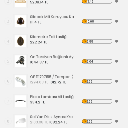
2
%13.45
5239.14 TL
Silecek Mili Koruyucu Kapak
3
%10.08
111.4 TL
Kilometre Teli Lastiği
4
%5.88
222.24 TL
Ön Torsiyon Bağlantı Ayarlayıcı (ADJUSTER ) 60-65
5
%5.04
1044.37 TL
OE 111707155 / Tampon (Babası) Koruma Krom 1200-1300 52-67
6
%3.36
1294.03 TL
1012.72 TL
Plaka Lambası Alt Lastiği 67-79 EA
7
%3.36
334.2 TL
Sol Yan Dikiz Aynası Krom 68-79
8
%3.36
2103.08 TL
1682.24 TL