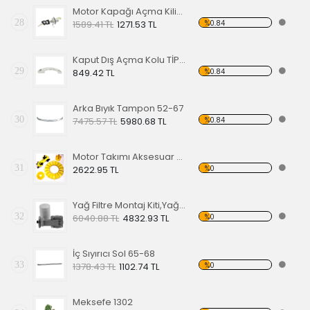
Motor Kapağı Açma Kilidi 67-71
28
%0.84
1589.41 TL
1271.53 TL
Kaput Dış Açma Kolu TİP 1 68-79
29
%0.84
849.42 TL
Arka Bıyık Tampon 52-67
30
%0.84
7475.57 TL
5980.68 TL
Motor Takımı Aksesuar Kiti Sarı
31
%0
2622.95 TL
Yağ Filtre Montaj Kiti,Yağ Filtresi Dahil
32
%0
6040.88 TL
4832.93 TL
İç Sıyırıcı Sol 65-68
33
%0
1378.43 TL
1102.74 TL
Meksefe 1302