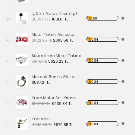
İç Dikiz Aynası Krom Tp1 58-64
22
%1.68
2039.51 TL
1631.61 TL
Motor Takımı Aksesuar Kiti Kırmızı
23
%0.84
2622.95 TL
2098.58 TL
Süper Krom Motor Takımı
24
%0.84
7314.1 TL
5626.23 TL
Mekanik Benzin Göstergesi 1962-1967 Model OE 113919029
25
%0.84
3537.21 TL
Krom Motor Seti Kırmızı Süper Delüks
26
%0.84
10127.21 TL
8439.34 TL
Kapı Kolu
27
%0.84
4838.56 TL
3870.85 TL