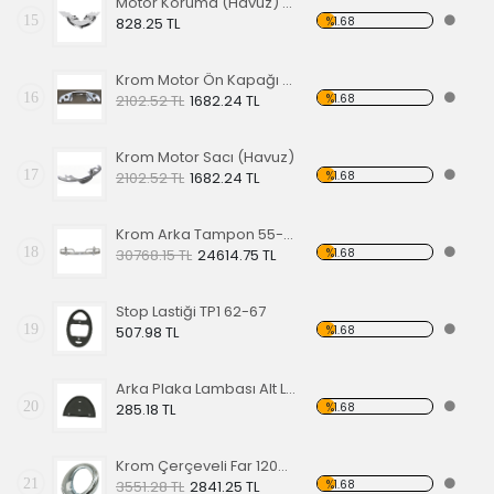
Motor Koruma (Havuz) Sacı Alt Krom
15
%1.68
828.25 TL
Krom Motor Ön Kapağı (Havuz) Nikelajlı
16
%1.68
2102.52 TL
1682.24 TL
Krom Motor Sacı (Havuz)
17
%1.68
2102.52 TL
1682.24 TL
Krom Arka Tampon 55-67 Model,Borulu Tip
18
%1.68
30768.15 TL
24614.75 TL
Stop Lastiği TP1 62-67
19
%1.68
507.98 TL
Arka Plaka Lambası Alt Lastiği 1200
20
%1.68
285.18 TL
Krom Çerçeveli Far 1200 60-67
21
%1.68
3551.28 TL
2841.25 TL