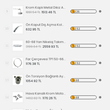
Krom Kaplı Metal Dikiz Aynası 57
9
%3.36
1891.54 TL
1513.46 TL
Ön Kaput Dış Açma Kolu Nikelajlı 52-67
10
%2.52
632.95 TL
60-68 Yan Nikelaj Takımı Kalın Tip
11
%2.52
3199.64 TL
2559.93 TL
Far Çerçevesi TP1 50-66 TP2 50-67
12
%2.52
1176.38 TL
Ön Torsiyon Bağlantı Ayarlayıcı (ADJUSTER ) 66 Ve Üstü Modeller İçin
13
%1.68
1054.92 TL
Hava Kanallı Krom Motor Arka Kapağı
14
%1.68
1462.82 TL
1170.26 TL