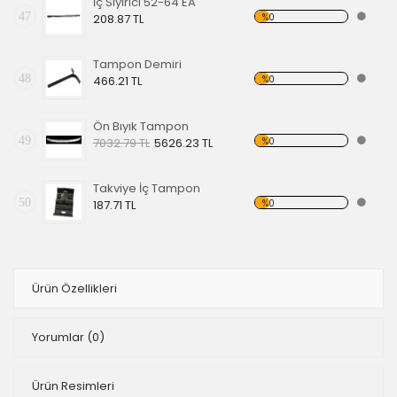
İç Sıyırıcı 52-64 EA
47
%0
208.87 TL
Tampon Demiri
48
%0
466.21 TL
Ön Bıyık Tampon
49
%0
7032.79 TL
5626.23 TL
Takviye İç Tampon
50
%0
187.71 TL
Ürün Özellikleri
Yorumlar
(0)
Ürün Resimleri