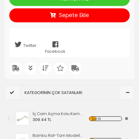
Sepete Ekle
Twitter
Facebook
KATEGORİNİN ÇOK SATANLARI
İç Cam Açma Kolu Kemik Renk-56-67 EA
1
%21.01
309.44 TL
Bambu Raf-Tüm Modeller İçin