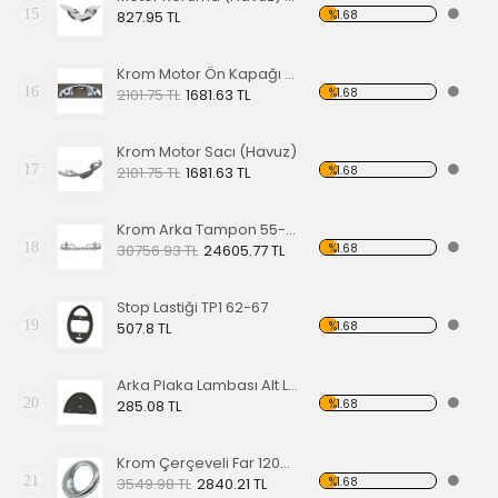
15
%1.68
827.95 TL
Krom Motor Ön Kapağı (Havuz) Nikelajlı
16
%1.68
2101.75 TL
1681.63 TL
Krom Motor Sacı (Havuz)
17
%1.68
2101.75 TL
1681.63 TL
Krom Arka Tampon 55-67 Model,Borulu Tip
18
%1.68
30756.93 TL
24605.77 TL
Stop Lastiği TP1 62-67
19
%1.68
507.8 TL
Arka Plaka Lambası Alt Lastiği 1200
20
%1.68
285.08 TL
Krom Çerçeveli Far 1200 60-67
21
%1.68
3549.98 TL
2840.21 TL