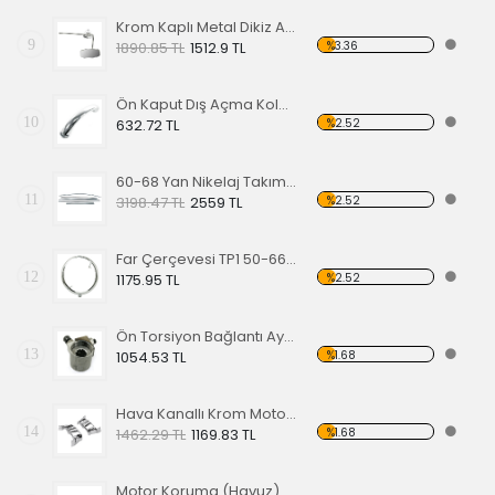
Krom Kaplı Metal Dikiz Aynası 57
9
%3.36
1890.85 TL
1512.9 TL
Ön Kaput Dış Açma Kolu Nikelajlı 52-67
10
%2.52
632.72 TL
60-68 Yan Nikelaj Takımı Kalın Tip
11
%2.52
3198.47 TL
2559 TL
Far Çerçevesi TP1 50-66 TP2 50-67
12
%2.52
1175.95 TL
Ön Torsiyon Bağlantı Ayarlayıcı (ADJUSTER ) 66 Ve Üstü Modeller İçin
13
%1.68
1054.53 TL
Hava Kanallı Krom Motor Arka Kapağı
14
%1.68
1462.29 TL
1169.83 TL
Motor Koruma (Havuz) Sacı Alt Krom