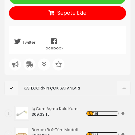
Sepete Ekle
Twitter
Facebook
KATEGORİNİN ÇOK SATANLARI
İç Cam Açma Kolu Kemik Renk-56-67 EA
1
%21.01
309.33 TL
Bambu Raf-Tüm Modeller İçin
2
%13.45