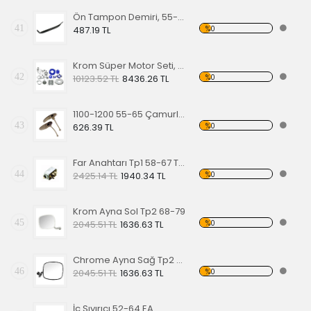
Ön Tampon Demiri, 55-67 EA
41
%0
487.19 TL
Krom Süper Motor Seti, Mavi
42
%0
10123.52 TL
8436.26 TL
1100-1200 55-65 Çamurluk Sinyali Alt Lastiği Takımı
43
%0
626.39 TL
Far Anahtarı Tp1 58-67 Tp2 68-70 Tp3 64-67
44
%0
2425.14 TL
1940.34 TL
Krom Ayna Sol Tp2 68-79
45
%0
2045.51 TL
1636.63 TL
Chrome Ayna Sağ Tp2 68-79
46
%0
2045.51 TL
1636.63 TL
İç Sıyırıcı 52-64 EA