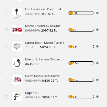
İç Dikiz Aynası Krom Tp1 58-64
22
%1.68
2038.76 TL
1631.01 TL
Motor Takımı Aksesuar Kiti Kırmızı
23
%0.84
2621.99 TL
2097.82 TL
Süper Krom Motor Takımı
24
%0.84
7311.43 TL
5624.18 TL
Mekanik Benzin Göstergesi 1962-1967 Model OE 113919029
25
%0.84
3535.92 TL
Krom Motor Seti Kırmızı Süper Delüks
26
%0.84
10123.52 TL
8436.26 TL
Kapı Kolu
27
%0.84
4836.79 TL
3869.43 TL