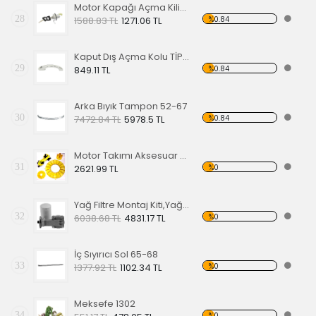
Motor Kapağı Açma Kilidi 67-71
28
%0.84
1588.83 TL
1271.06 TL
Kaput Dış Açma Kolu TİP 1 68-79
29
%0.84
849.11 TL
Arka Bıyık Tampon 52-67
30
%0.84
7472.84 TL
5978.5 TL
Motor Takımı Aksesuar Kiti Sarı
31
%0
2621.99 TL
Yağ Filtre Montaj Kiti,Yağ Filtresi Dahil
32
%0
6038.68 TL
4831.17 TL
İç Sıyırıcı Sol 65-68
33
%0
1377.92 TL
1102.34 TL
Meksefe 1302
34
%0