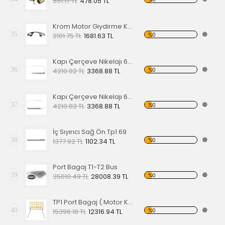
551.17 TL
478.05 TL
Krom Motor Giydirme Kapağı
35
%0
2101.75 TL
1681.63 TL
Kapı Çerçeve Nikelajı 65 Sol Ön
36
%0
4210.82 TL
3368.88 TL
Kapı Çerçeve Nikelajı 65 Sağ Ön
37
%0
4210.82 TL
3368.88 TL
İç Sıyırıcı Sağ Ön Tp1 69
38
%0
1377.92 TL
1102.34 TL
Port Bagaj T1-T2 Bus
39
%0
35010.49 TL
28008.39 TL
TP1 Port Bagaj ( Motor Kaput Üstü )
40
%0
15396.18 TL
12316.94 TL