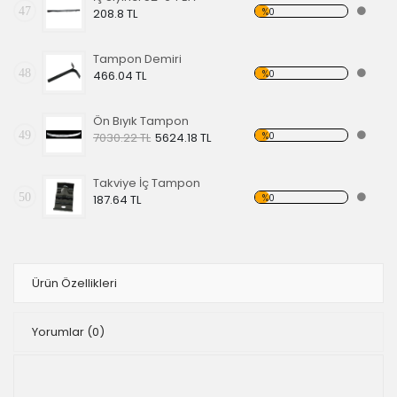
47
%0
208.8 TL
Tampon Demiri
48
%0
466.04 TL
Ön Bıyık Tampon
49
%0
7030.22 TL
5624.18 TL
Takviye İç Tampon
50
%0
187.64 TL
Ürün Özellikleri
Yorumlar
(0)