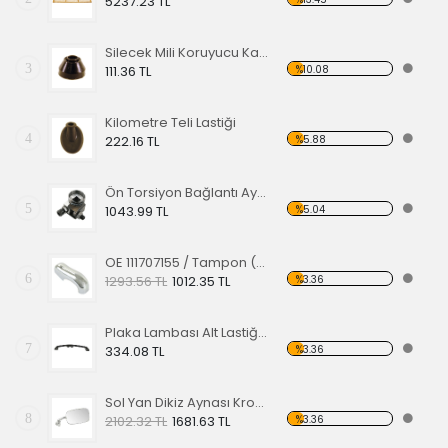
5237.23 TL
Silecek Mili Koruyucu Kapak
3
%10.08
111.36 TL
Kilometre Teli Lastiği
4
%5.88
222.16 TL
Ön Torsiyon Bağlantı Ayarlayıcı (ADJUSTER ) 60-65
5
%5.04
1043.99 TL
OE 111707155 / Tampon (Babası) Koruma Krom 1200-1300 52-67
6
%3.36
1293.56 TL
1012.35 TL
Plaka Lambası Alt Lastiği 67-79 EA
7
%3.36
334.08 TL
Sol Yan Dikiz Aynası Krom 68-79
8
%3.36
2102.32 TL
1681.63 TL