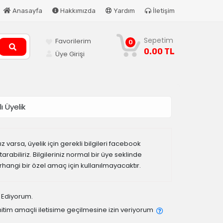
Anasayfa
Hakkımızda
Yardım
İletişim
Sepetim
Favorilerim
0
0.00 TL
Üye Girişi
ı Üyelik
 varsa, üyelik için gerekli bilgileri facebook
rabiliriz. Bilgileriniz normal bir üye seklinde
erhangi bir özel amaç için kullanılmayacaktır.
 Ediyorum.
tim amaçli iletisime geçilmesine izin veriyorum