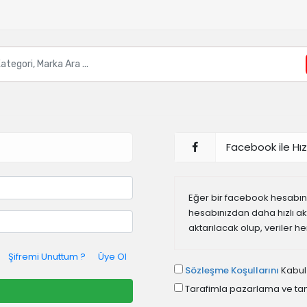
Facebook ile Hızl
Eğer bir facebook hesabınız
hesabınızdan daha hızlı akta
aktarılacak olup, veriler h
Şifremi Unuttum ?
Üye Ol
Sözleşme Koşullarını
Kabul
Tarafimla pazarlama ve tani